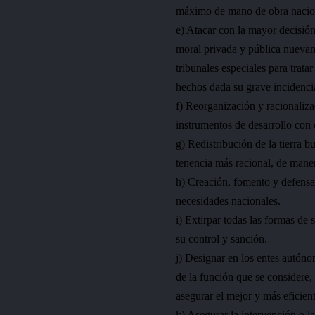
máximo de mano de obra naciona
e) Atacar con la mayor decisión
moral privada y pública nuevam
tribunales especiales para trata
hechos dada su grave incidenci
f) Reorganización y racionaliza
instrumentos de desarrollo con 
g) Redistribución de la tierra 
tenencia más racional, de maner
h) Creación, fomento y defensa d
necesidades nacionales.
i) Extirpar todas las formas de
su control y sanción.
j) Designar en los entes autóno
de la función que se considere, 
asegurar el mejor y más eficien
k) Asegurar la intervención o 