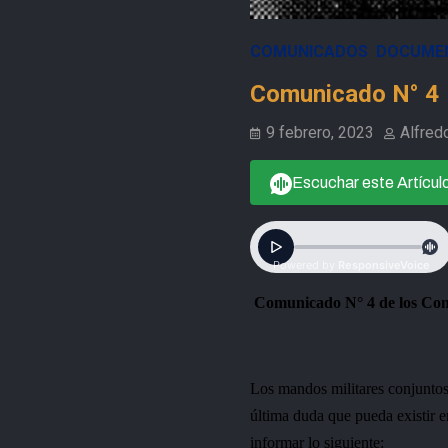
COMUNICADOS
DOCUME
Comunicado N° 4
9 febrero, 2023
Alfred
Escuchar este Artícul
Comunicado N° 4 de los Coma
Los mandos militares conjuntos d
última duda que pueda existir e
informar lo siguiente: