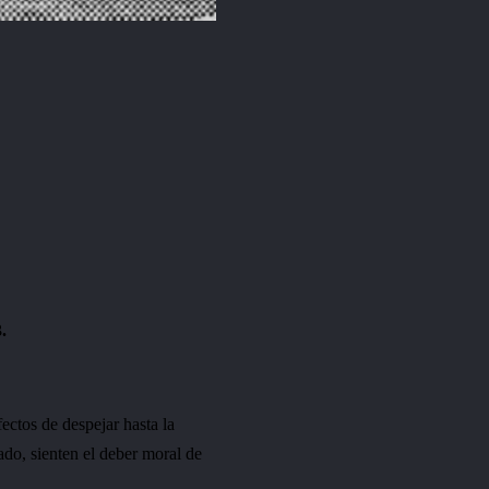
.
fectos de despejar hasta la
ado, sienten el deber moral de