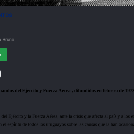
NTOS
o Bruno
o
ndos del Ejército y Fuerza Aérea , difundidos en febrero de 1973
el Ejército y la Fuerza Aérea, ante la crisis que afecta al país y a los e
n el espíritu de todos los uruguayos sobre las causas que la han ocasion