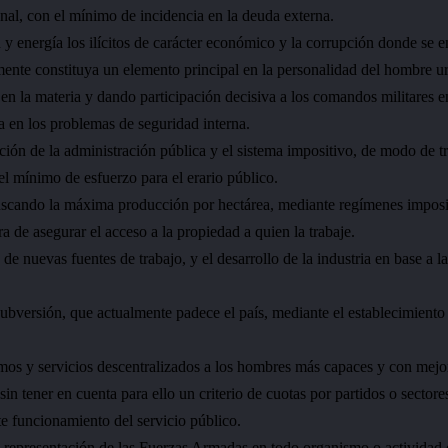
l, con el mínimo de incidencia en la deuda externa.
 y energía los ilícitos de carácter económico y la corrupción donde se 
ente constituya un elemento principal en la personalidad del hombre ur
r en la materia y dando participación decisiva a los comandos militares e
a en los problemas de seguridad interna.
ción de la administración pública y el sistema impositivo, de modo de 
el mínimo de esfuerzo para el erario público.
buscando la máxima producción por hectárea, mediante regímenes imposit
a de asegurar el acceso a la propiedad a quien la trabaje.
e nuevas fuentes de trabajo, y el desarrollo de la industria en base a la
 subversión, que actualmente padece el país, mediante el establecimiento
mos y servicios descentralizados a los hombres más capaces y con mejore
sin tener en cuenta para ello un criterio de cuotas por partidos o sectore
te funcionamiento del servicio público.
la representación de las Fuerzas Armadas en todo organismo o actividad 