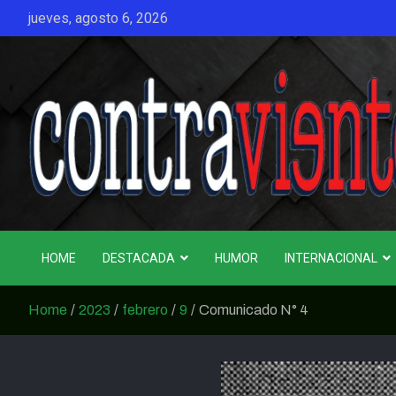
Skip
jueves, agosto 6, 2026
to
content
CONTRAVIENTO
HOME
DESTACADA
HUMOR
INTERNACIONAL
Home
2023
febrero
9
Comunicado N° 4