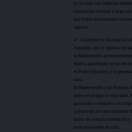
p) Aceptar una inflación media
concepción racional a largo pla
que eviten descontentos excesiv
ingreso.
6°. Colaborar en alcanzar lo se
Armadas, que se ajuste a los si
a) Manteniendo permanentemente
fijados, gravitando en las deci
el Poder Ejecutivo, y la prese
caso.
b) Manteniendo a las Fuerzas Ar
poner en peligro la seguridad. P
apoyando o tomando a su cargo 
c) Proceder en todo momento de
forma de evitar la infiltración 
tradicional estilo de vida.