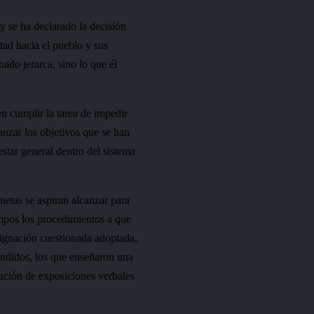
 y se ha declarado la decisión
tad hacia el pueblo y sus
ado jerarca, sino lo que él
n cumplir la tarea de impedir
nzar los objetivos que se han
estar general dentro del sistema
metas se aspiran alcanzar para
empos los procedimientos a que
esignación cuestionada adoptada,
endidos, los que enseñaron una
tación de exposiciones verbales