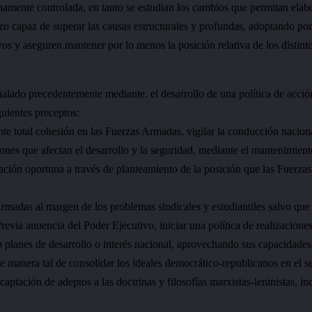
namente controlada, en tanto se estudian los cambios que permitan elab
zo capaz de superar las causas estructurales y profundas, adoptando po
os y aseguren mantener por lo menos la posición relativa de los distinto
ñalado precedentemente mediante. el desarrollo de una política de acció
guientes preceptos:
 total cohesión en las Fuerzas Armadas, vigilar la conducción naciona
siones que afectan el desarrollo y la seguridad, mediante el mantenimien
ntación oportuna a través de planteamiento de la posición que las Fuerz
madas al margen de los problemas sindicales y estudiantiles salvo que 
revia anuencia del Poder Ejecutivo, iniciar una política de realizaciones
planes de desarrollo o interés nacional, aprovechando sus capacidades 
 manera tal de consolidar los ideales democrático-republicanos en el s
y captación de adeptos a las doctrinas y filosofías marxistas-leninistas, 