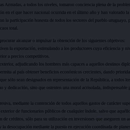
zas Armadas, a todos los niveles, tomaron conciencia plena de la problem
ión en el que hacer nacional ocurrida en el último año y han valorado la
on la participación honesta de todos los sectores del pueblo uruguayo, 
caos total.
procurar alcanzar o impulsar la obtención de los siguientes objetivos:
iven la exportación, estimulando a los productores cuya eficiencia y ni
rior a precios competitivos.
exterior, adjudicando los hombres más capaces a aquellos destinos dipl
permita al país obtener beneficios económicos crecientes, dando priorida
que sólo sean designados en representación de la República, a todos lo
o y dedicación, sino que ostenten una moral acrisolada, indispensable 
resiva, mediante la contención de todos aquellos gastos de carácter su
l exterior de funcionarios públicos de cualquier índole, salvo que aquél
ón de créditos, sólo para su utilización en inversiones que aseguren un a
 la desocupación mediante la puesta en ejecución coordinada de planes d