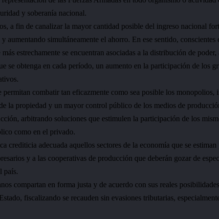
guridad y soberanía nacional.
os, a fin de canalizar la mayor cantidad posible del ingreso nacional fo
 y aumentando simultáneamente el ahorro. En ese sentido, conscientes d
e más estrechamente se encuentran asociadas a la distribución de poder,
ue se obtenga en cada período, un aumento en la participación de los g
ativos.
e permitan combatir tan eficazmente como sea posible los monopolios,
 de la propiedad y un mayor control público de los medios de producción
cción, arbitrando soluciones que estimulen la participación de los mismo
blico como en el privado.
ica crediticia adecuada aquellos sectores de la economía que se estiman 
esarios y a las cooperativas de producción que deberán gozar de especi
l país.
danos compartan en forma justa y de acuerdo con sus reales posibilidad
Estado, fiscalizando se recauden sin evasiones tributarias, especialment