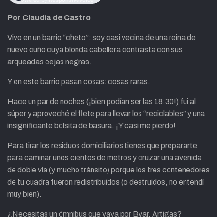
Por Claudia de Castro
Vivo en un barrio “cheto”: soy casi vecina de una reina de
nuevo cuño cuya blonda cabellera contrasta con sus
arqueadas cejas negras.
Y en este barrio pasan cosas: cosas raras.
Hace un par de noches (¡bien podían ser las 18:30!) fui al
súper y aproveché el flete para llevar los “reciclables” y una
insignificante bolsita de basura. ¡Y casi me pierdo!
Para tirar los residuos domiciliarios tienes que prepararte
para caminar unos cientos de metros y cruzar una avenida
de doble vía (y mucho tránsito) porque los tres contenedores
de tu cuadra fueron redistribuidos (o destruidos, no entendí
muy bien).
¿Necesitas un ómnibus que vaya por Bvar. Artigas?