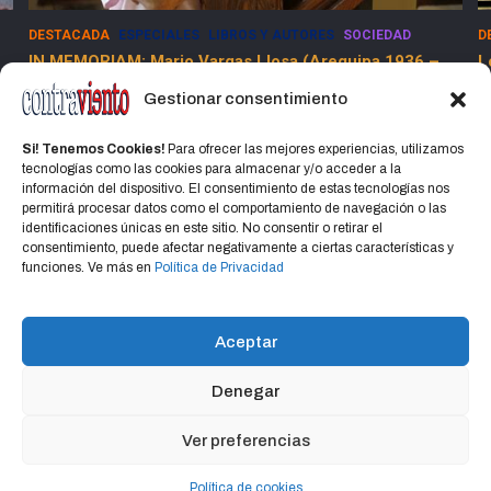
DESTACADA
ESPECIALES
LIBROS Y AUTORES
SOCIEDAD
D
IN MEMORIAM: Mario Vargas Llosa (Arequipa 1936 –
L
Lima 2025)
Gestionar consentimiento
15 abril, 2025
Jorge Martinez Jorge
Si! Tenemos Cookies!
Para ofrecer las mejores experiencias, utilizamos
tecnologías como las cookies para almacenar y/o acceder a la
información del dispositivo. El consentimiento de estas tecnologías nos
permitirá procesar datos como el comportamiento de navegación o las
identificaciones únicas en este sitio. No consentir o retirar el
consentimiento, puede afectar negativamente a ciertas características y
Home
Política de privacidad
CONTACTO
funciones. Ve más en
Política de Privacidad
Política de cookies (UE)
Aceptar
Denegar
Copyright © 2026
CONTRAVIENTO
Política de privacidad
Portal Hospedado en Hosting Montevideo Más de 15 años de
Ver preferencias
experiencia en alojamiento web en Uruguay y registro de dominios
Política de cookies