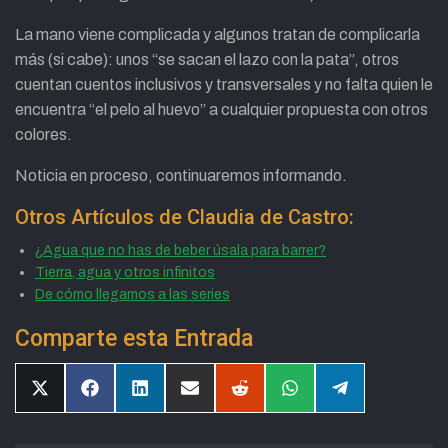
La mano viene complicada y algunos tratan de complicarla
más (si cabe): unos “se sacan el lazo con la pata”, otros
cuentan cuentos inclusivos y transversales y no falta quien le
encuentra “el pelo al huevo” a cualquier propuesta con otros
colores.
Noticia en proceso, continuaremos informando.
Otros Artículos de Claudia de Castro:
¿Agua que no has de beber úsala para barrer?
Tierra, agua y otros infinitos
De cómo llegamos a las series
Comparte esta Entrada
Compartir
Compartir
Compartir
Compartir
Compartir
Compartir
Compartir
en
en
en
en
en
en
en
X
Facebook
LinkedIn
Email
Reddit
WhatsApp
Telegram
(Twitter)