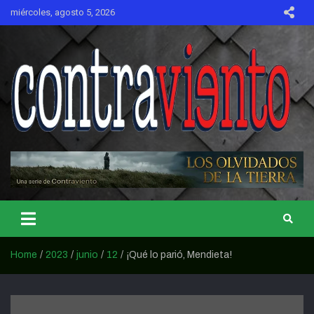
Skip
miércoles, agosto 5, 2026
to
content
CONTRAVIENTO
Home
2023
junio
12
¡Qué lo parió, Mendieta!