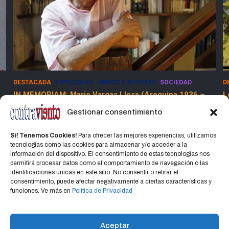
DESTACADA
ESPECIALES
LIBROS Y AUTORES
SOCIEDAD
D
IN MEMORIAM: Mario Vargas Llosa (Arequipa 1936 –
L
Lima 2025)
Gestionar consentimiento
15 abril, 2025
Jorge Martinez Jorge
Si! Tenemos Cookies!
Para ofrecer las mejores experiencias, utilizamos
tecnologías como las cookies para almacenar y/o acceder a la
información del dispositivo. El consentimiento de estas tecnologías nos
permitirá procesar datos como el comportamiento de navegación o las
identificaciones únicas en este sitio. No consentir o retirar el
consentimiento, puede afectar negativamente a ciertas características y
Home
Política de privacidad
CONTACTO
funciones. Ve más en
Política de Privacidad
Política de cookies (UE)
Aceptar