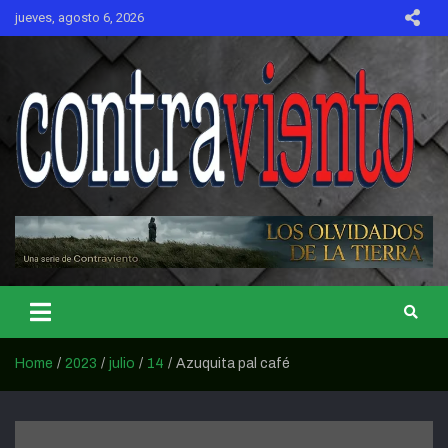
Skip
jueves, agosto 6, 2026
to
content
CONTRAVIENTO
Home
2023
julio
14
Azuquita pal café