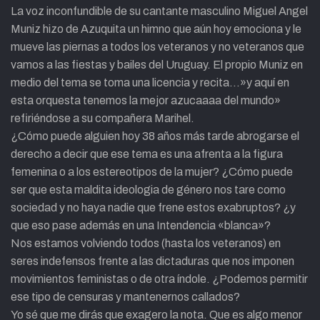
La voz inconfundible de su cantante masculino Miguel Angel
Muniz hizo de Azuquita un himno que aún hoy emociona y le
mueve las piernas a todos los veteranos y no veteranos que
vamos a las fiestas y bailes del Uruguay. El propio Muniz en
medio del tema se toma una licencia y recita…»y aquí en
esta orquesta tenemos la mejor azucaaaa del mundo»
refiriéndose a su compañera Marihel.
¿Cómo puede alguien hoy 38 años más tarde abrogarse el
derecho a decir que ese tema es una afrenta a la figura
femenina o a los estereotipos de la mujer? ¿Cómo puede
ser que esta maldita ideologia de género nos tare como
sociedad y no haya nadie que frene estos exabruptos? ¿y
que eso pase además en una Intendencia «blanca»?
Nos estamos volviendo todos (hasta los veteranos) en
seres indefensos frente a las dictaduras que nos imponen
movimientos feministas o de otra índole. ¿Podemos permitir
ese tipo de censuras y mantenernos callados?
Yo sé que me dirás que exagero la nota. Que es algo menor