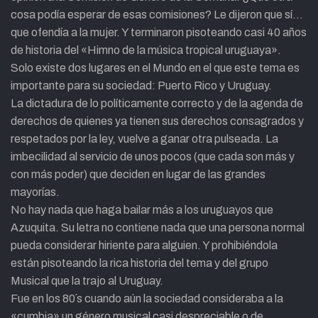
cosa podía esperar de esas comisiones? Le dijeron que sí…
que ofendía a la mujer. Y terminaron pisoteando casi 40 años
de historia del «Himno de la música tropical uruguaya».
Solo existe dos lugares en el Mundo en el que este tema es
importante para su sociedad: Puerto Rico y Uruguay.
La dictadura de lo políticamente correcto y de la agenda de
derechos de quienes ya tienen sus derechos consagrados y
respetados por la ley, vuelve a ganar otra pulseada. La
imbecilidad al servicio de unos pocos (que cada son más y
con más poder) que deciden en lugar de las grandes
mayorías.
No hay nada que haga bailar más a los uruguayos que
Azuquita. Su letra no contiene nada que una persona normal
pueda considerar hiriente para alguien. Y prohibiéndola
están pisoteando la rica historia del tema y del grupo
Musical que la trajo al Uruguay.
Fue en los 80´s cuando aún la sociedad consideraba a la
«cumbia» un género musical casi despreciable o de