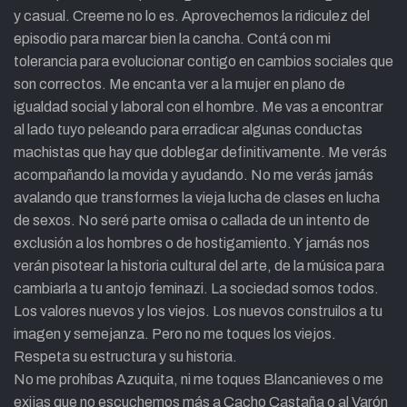
y casual. Creeme no lo es. Aprovechemos la ridiculez del
episodio para marcar bien la cancha. Contá con mi
tolerancia para evolucionar contigo en cambios sociales que
son correctos. Me encanta ver a la mujer en plano de
igualdad social y laboral con el hombre. Me vas a encontrar
al lado tuyo peleando para erradicar algunas conductas
machistas que hay que doblegar definitivamente. Me verás
acompañando la movida y ayudando. No me verás jamás
avalando que transformes la vieja lucha de clases en lucha
de sexos. No seré parte omisa o callada de un intento de
exclusión a los hombres o de hostigamiento. Y jamás nos
verán pisotear la historia cultural del arte, de la música para
cambiarla a tu antojo feminazi. La sociedad somos todos.
Los valores nuevos y los viejos. Los nuevos construilos a tu
imagen y semejanza. Pero no me toques los viejos.
Respeta su estructura y su historia.
No me prohíbas Azuquita, ni me toques Blancanieves o me
exijas que no escuchemos más a Cacho Castaña o al Varón