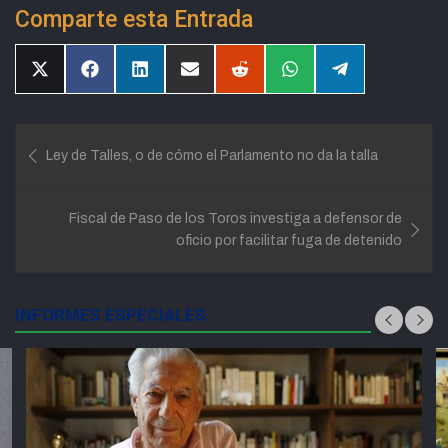
Comparte esta Entrada
Compartir
Compartir
Compartir
Compartir
Compartir
Compartir
Compartir
en
en
en
en
en
en
en
X
Facebook
LinkedIn
Email
Reddit
WhatsApp
Telegram
(Twitter)
Navegación
Ley de Talles, o de cómo el Parlamento no da la talla
de
entradas
Fiscal de Paso de los Toros investiga a defensor de
oficio por facilitar fuga de detenido
INFORMES ESPECIALES