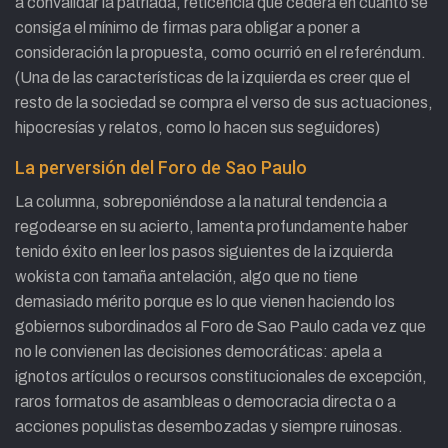
a convalidar la patriada, reticencia que cederá en cuanto se
consiga el mínimo de firmas para obligar a poner a
consideración la propuesta, como ocurrió en el referéndum.
(Una de las características de la izquierda es creer que el
resto de la sociedad se compra el verso de sus actuaciones,
hipocresías y relatos, como lo hacen sus seguidores)
La perversión del Foro de Sao Paulo
La columna, sobreponiéndose a la natural tendencia a
regodearse en su acierto, lamenta profundamente haber
tenido éxito en leer los pasos siguientes de la izquierda
wokista con tamaña antelación, algo que no tiene
demasiado mérito porque es lo que vienen haciendo los
gobiernos subordinados al Foro de Sao Paulo cada vez que
no le convienen las decisiones democráticas: apela a
ignotos artículos o recursos constitucionales de excepción,
raros formatos de asambleas o democracia directa o a
acciones populistas desembozadas y siempre ruinosas.