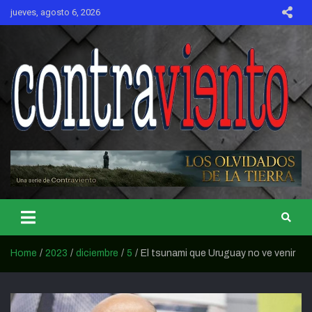
Skip
jueves, agosto 6, 2026
to
content
CONTRAVIENTO
Home
2023
diciembre
5
El tsunami que Uruguay no ve venir