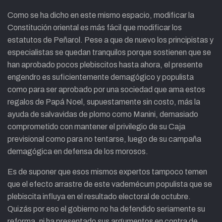
Como se ha dicho en este mismo espacio, modificar la
Constitución oriental es más fácil que modificar los
estatutos de Peñarol. Pese a que de nuevo los principistas y
especialistas se quedan tranquilos porque sostienen que se
han aprobado pocos plebiscitos hasta ahora, el presente
engendro es suficientemente demagógico y populista
como para ser aprobado por una sociedad que ama estos
regalos de Papá Noel, supuestamente sin costo, más la
ayuda de salvavidas de plomo como Manini, demasiado
comprometido con mantener el privilegio de su Caja
previsional como para no tentarse, luego de su campaña
demagógica en defensa de los morosos.
Es de suponer que esos mismos expertos tampoco temen
que el efecto arrastre de este vademécum populista que se
plebiscita influya en el resultado electoral de octubre.
Quizás por eso el gobierno no ha defendido seriamente su
reforma, ni ha presentado sus argumentos en contra de