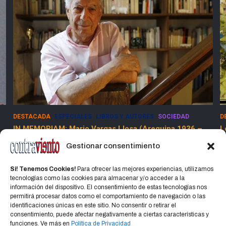
DESTACADA
ESPECIALES
SOCIEDAD
E
Los Dolores de la Guerra Flamenca
5
13 marzo, 2025
Jorge Martinez Jorge
Gestionar consentimiento
Si! Tenemos Cookies!
Para ofrecer las mejores experiencias, utilizamos
tecnologías como las cookies para almacenar y/o acceder a la
información del dispositivo. El consentimiento de estas tecnologías nos
permitirá procesar datos como el comportamiento de navegación o las
identificaciones únicas en este sitio. No consentir o retirar el
consentimiento, puede afectar negativamente a ciertas características y
Home
Política de privacidad
CONTACTO
funciones. Ve más en
Política de Privacidad