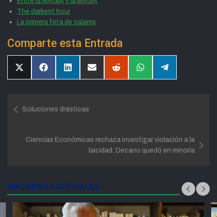
Entre la MAGIA y la MAGA
The darkest hour
La primera feta de salame
Comparte esta Entrada
Compartir
Compartir
Compartir
Compartir
Compartir
Compartir
Compartir
en
en
en
en
en
en
en
X
Facebook
LinkedIn
Email
Reddit
WhatsApp
Telegram
(Twitter)
Navegación
Soluciones drásticas
de
entradas
Ciencias Económicas rechaza investigar violación a la
laicidad: Decano quedó en minoría
INFORMES ESPECIALES