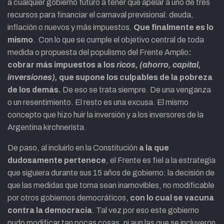
a cualquier gobierno futuro a tener que apelar a uno de tres
recursos para financiar el carnaval previsional: deuda,
inflación o nuevos y más impuestos.
Que finalmente es lo
mismo
. Con lo que se cumple el objetivo central de toda
medida o propuesta del populismo del Frente Amplio
:
cobrar más impuestos a los
ricos, (ahorro, capital,
inversiones),
que supone los culpables de la pobreza
de los demás.
De eso se trata siempre. De una venganza
o un resentimiento. El resto es una excusa. El mismo
concepto que hizo huir la inversión y a los inversores de la
Argentina kirchnerista.
De paso, al incluirlo en la Constitución
a la que
dudosamente pertenece
, el Frente es fiel a la estrategia
que siguiera durante sus 15 años de gobierno: la decisión de
que las medidas que toma sean inamovibles, no modificable
por otros gobiernos democráticos,
con lo cual se vacuna
contra la democracia
. Tal vez por eso este gobierno
pudo modificar tan pocas cosas, ni aun las que se incluyeron