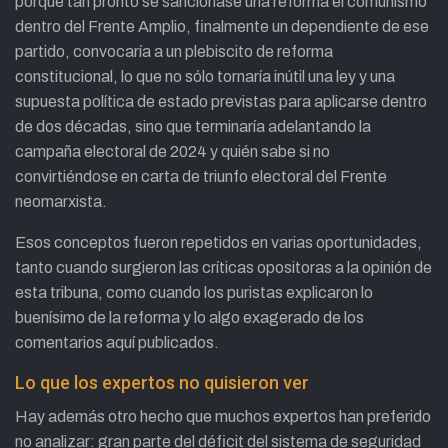
porque tan pronto se sancionase una reforma el comunismo
dentro del Frente Amplio, finalmente un dependiente de ese
partido, convocaría a un plebiscito de reforma
constitucional, lo que no sólo tornaría inútil una ley y una
supuesta política de estado previstas para aplicarse dentro
de dos décadas, sino que terminaría adelantando la
campaña electoral de 2024 y quién sabe si no
convirtiéndose en carta de triunfo electoral del Frente
neomarxista.
Esos conceptos fueron repetidos en varias oportunidades,
tanto cuando surgieron las críticas opositoras a la opinión de
esta tribuna, como cuando los puristas explicaron lo
buenísimo de la reforma y lo algo exagerado de los
comentarios aquí publicados.
Lo que los expertos no quisieron ver
Hay además otro hecho que muchos expertos han preferido
no analizar: gran parte del déficit del sistema de seguridad