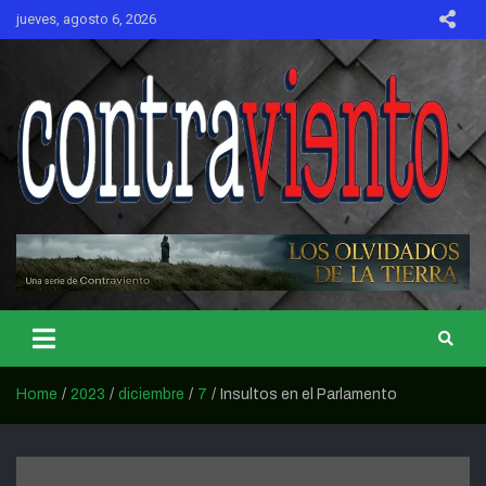
Skip
jueves, agosto 6, 2026
to
content
CONTRAVIENTO
Home
2023
diciembre
7
Insultos en el Parlamento