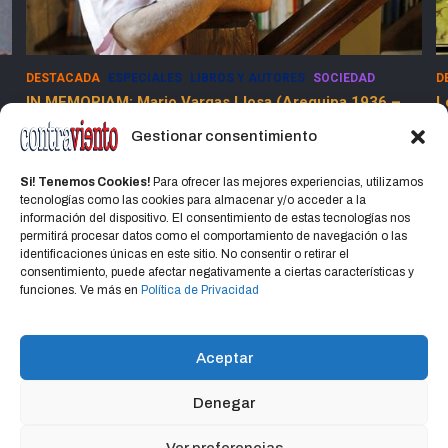
DESTACADA
ESPECIALES
LIBROS Y AUTORES
SOCIEDAD
D
IN MEMORIAM: Mario Vargas Llosa (Arequipa 1936 –
L
Lima 2025)
Gestionar consentimiento
15 abril, 2025
Jorge Martinez Jorge
Si! Tenemos Cookies!
Para ofrecer las mejores experiencias, utilizamos
tecnologías como las cookies para almacenar y/o acceder a la
información del dispositivo. El consentimiento de estas tecnologías nos
permitirá procesar datos como el comportamiento de navegación o las
identificaciones únicas en este sitio. No consentir o retirar el
consentimiento, puede afectar negativamente a ciertas características y
Home
Política de privacidad
CONTACTO
funciones. Ve más en
Política de Privacidad
Política de cookies (UE)
Aceptar
Denegar
Copyright © 2026
CONTRAVIENTO
Política de privacidad
Portal Hospedado en Hosting Montevideo Más de 15 años de
Ver preferencias