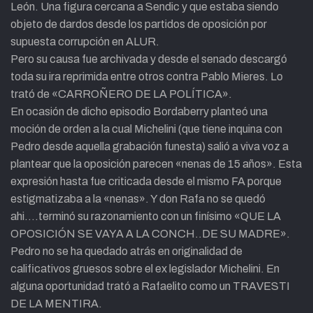
León. Una figura cercana a Sendic y que estaba siendo
objeto de dardos desde los partidos de oposición por
supuesta corrupción en ALUR.
Pero su causa fue archivada y desde el senado descargó
toda su ira reprimida entre otros contra Pablo Mieres. Lo
trató de «CARROÑERO DE LA POLÍTICA».
En ocasión de dicho episodio Bordaberry planteó una
moción de orden a la cual Michelini (que tiene inquina con
Pedro desde aquella grabación funesta) salió a viva voz a
plantear que la oposición parecen «nenas de 15 años». Esta
expresión hasta fue criticada desde el mismo FA porque
estigmatizaba a la «nenas». Y don Rafa no se quedó
ahi….terminó su razonamiento con un finísimo «QUE LA
OPOSICIÓN SE VAYA A LA CONCH..DE SU MADRE».
Pedro no se ha quedado atrás en originalidad de
calificativos gruesos sobre el ex legislador Michelini. En
alguna oportunidad trató a Rafaelito como un TRAVESTI
DE LA MENTIRA.