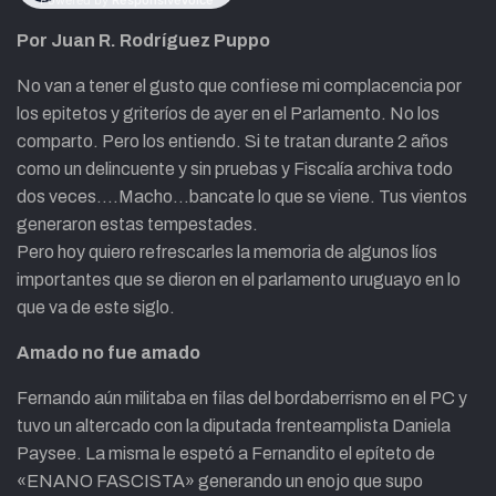
Por Juan R. Rodríguez Puppo
No van a tener el gusto que confiese mi complacencia por
los epitetos y griteríos de ayer en el Parlamento. No los
comparto. Pero los entiendo. Si te tratan durante 2 años
como un delincuente y sin pruebas y Fiscalía archiva todo
dos veces….Macho…bancate lo que se viene. Tus vientos
generaron estas tempestades.
Pero hoy quiero refrescarles la memoria de algunos líos
importantes que se dieron en el parlamento uruguayo en lo
que va de este siglo.
Amado no fue amado
Fernando aún militaba en filas del bordaberrismo en el PC y
tuvo un altercado con la diputada frenteamplista Daniela
Paysee. La misma le espetó a Fernandito el epíteto de
«ENANO FASCISTA» generando un enojo que supo