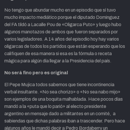
No tengo que abundar mucho en un episodio que sí tuvo
mucho impacto mediático porque el diputado Dominguez
del FA tildó a Lacalle Pou de «Oligarca Puto» y luego hubo
algunos manotazos de ambos que fueron separados por
varios legisladores. A 14 años del episodio hoy hay varios
oligarcas de todos los partidos que están esperando que los
califiquen de esa manera si esa es la fórmula o receta
mágica para algún día llegar a la Presidencia del país.
No será fino pero es original
El Pepe Mujica todos sabemos que tiene incontinencia
verbal insultante. «No sea chorizo» o «No sea nabo mijo»
son ejemplos de una boquita malhablada. Hace pocos días
mandó a la «puta que lo parió» al electo presidente
argentino en mensaje dado a militantes en un comité, a
sabiendas que dichas palabras iban a trascender. Pero hace
algunos años le mandó decir a Pedro Bordaberry un