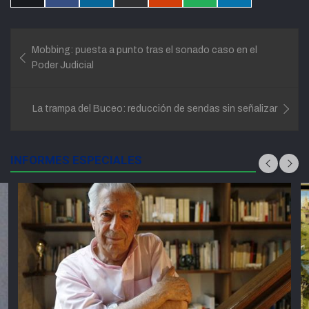
en
en
en
en
en
en
en
X
Facebook
LinkedIn
Email
Reddit
WhatsApp
Telegram
(Twitter)
Navegación
Mobbing: puesta a punto tras el sonado caso en el
de
Poder Judicial
entradas
La trampa del Buceo: reducción de sendas sin señalizar
INFORMES ESPECIALES