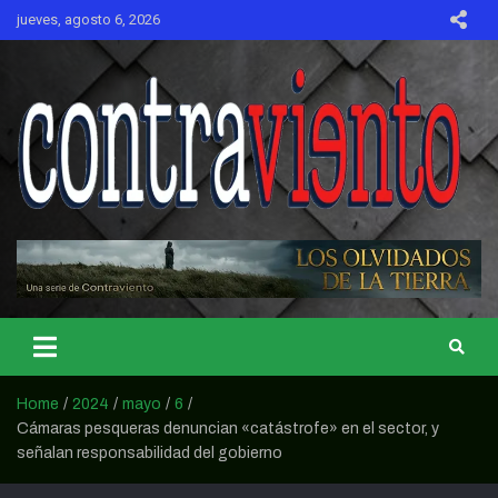
Skip
jueves, agosto 6, 2026
to
content
CONTRAVIENTO
Home
2024
mayo
6
Cámaras pesqueras denuncian «catástrofe» en el sector, y
señalan responsabilidad del gobierno