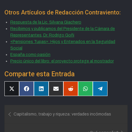
Otros Artículos de Redacción Contraviento:
Respuesta de la Lic. Silvana Giachero
Recibimos y publicamos del Presidente de la Cámara de
Representantes, Dr. Rodrigo Goñi
«Pensiones Tupas»: Hijos y Entenados en la Seguridad
Social
España como pasión
Precio único del libro: el proyecto protege al mostrador
Comparte esta Entrada
Compartir
Compartir
Compartir
Compartir
Compartir
Compartir
Compartir
en
en
en
en
en
en
en
X
Facebook
LinkedIn
Email
Reddit
WhatsApp
Telegram
(Twitter)
Navegación
Capitalismo, trabajo y riqueza: verdades incómodas
de
entradas