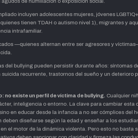
s agudos de humillación o exposición social.
mpliado incluyen adolescentes mujeres, jóvenes LGBTIQ
quienes tienen TDAH o autismo nivel 1), migrantes y aqu
ncia intrafamiliar.
licados —quienes alternan entre ser agresores y víctimas
cida.
as del bullying pueden persistir durante años: síntomas 
suicida recurrente, trastornos del sueño y un deterioro 
 no existe un perfil de víctima de bullying.
Cualquier ni
rácter, inteligencia o entorno. La clave para cambiar esta
 sino en educar desde la infancia a no ser cómplices del 
deben diseñarse según la edad y enseñar a los estudiant
 en el motor de la dinámica violenta. Pero esto no basta si
ativos deben sancionar con claridad y firmeza las conduc