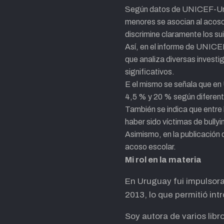
Según datos de UNICEF-Urugu
menores se asocian al acoso 
discrimine claramente los s
Así, en el informe de UNICE
que analiza diversas invest
significativos.
E el mismo se señala que en
4,5 % y 20 % según diferent
También se indica que entre 
haber sido víctimas de bullyi
Asimismo, en la publicación
acoso escolar.
Mi rol en la materia
En Uruguay fui impulsora
2013, lo que permitió in
Soy autora de varios libro