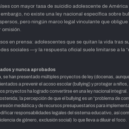
íses con mayor tasa de suicidio adolescente de América L
 embargo, no existe una ley nacional específica sobre bull
persos, pero ningún marco legal vinculante que obligue 
r omisión.
sos en prensa: adolescentes que se quitan la vida tras s
edes sociales —y la respuesta oficial suele limitarse a la 
tados y nunca aprobados
, se han presentado múltiples proyectos de ley (docenas, aunque 
ientados a prevenir el acoso escolar (bullying) y proteger a niños
s proyectos ha logrado convertirse en una ley nacional integral.
 sostenida; la percepción de que el bullying es un “problema de con
presión mediática y de recursos presupuestarios para implementar
modificar responsabilidades legales del sistema educativo, así com
lencia de género, exclusión social) lo que lleva a diluuir el foco.