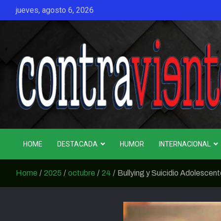
Skip
jueves, agosto 6, 2026
to
content
CONTRAVIENTO
HOME
DESTACADA
HUMOR
INTERNACIONAL
Home
2025
octubre
24
Bullying y Suicidio Adolescent