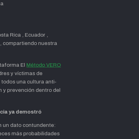
ia
sta Rica , Ecuador ,
, compartiendo nuestra
ataforma El
Método VERO
res y víctimas de
e todos una cultura anti-
n y prevención dentro del
iencia ya demostró
en un dato contundente:
 veces más probabilidades