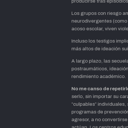
producirse tras episodio
Los grupos con riesgo a
neurodivergentes (como 
acoso escolar, viven viole
Incluso los testigos imp
más altos de ideación sui
A largo plazo, las secuel
postraumáticos, ideación 
rendimiento académico.
No me canso de repetirlo:
serlo, sin importar su ca
“culpables” individuales,
programas de prevención 
agresor, a no convertirse
actúan. Los centros educ