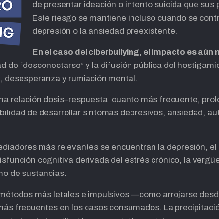
de presentar ideación o intento suicida que sus 
Este riesgo se mantiene incluso cuando se contr
depresión o la ansiedad preexistente.
En el caso del ciberbullying, el impacto es aún
ad de “desconectarse” y la difusión pública del hostigamie
n, desesperanza y rumiación mental.
na relación dosis–respuesta: cuanto más frecuente, prol
bilidad de desarrollar síntomas depresivos, ansiedad, au
iadores más relevantes se encuentran la depresión, el a
sfunción cognitiva derivada del estrés crónico, la vergüe
mo de sustancias.
 métodos más letales e impulsivos —como arrojarse desde
s frecuentes en los casos consumados. La precipitación,