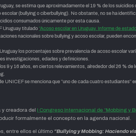
ay, se estima que aproximadamente el 19 % de los suicidios o 
escolar (bullying o ciberbullying). No obstante, no se ha identifi
uicidios consumados únicamente por esta causa.
F Uruguay titulado
“Acoso escolar en Uruguay. Informe de estado
igaciones nacionales sobre bullying y acoso escolar, pueden enc
 Uruguay los porcentajes sobre prevalencia de acoso escolar va
es investigaciones, edades y definiciones.
los 9 y 16 años, en ciertos relevamientos, alrededor del 26 % de 
ng.
 de UNICEF se menciona que “uno de cada cuatro estudiantes” en
 y creadora del
I Congreso Internacional de “Mobbing y B
troducir formalmente el concepto en la agenda nacional.
s, entre ellos el último
“Bullying y Mobbing: Haciendo visi