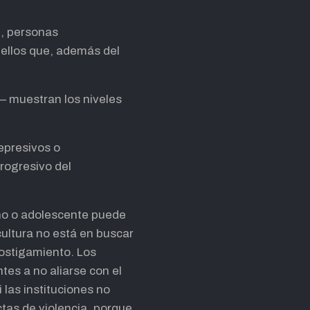
+, personas
ellos que, además del
— muestran los niveles
depresivos o
progresivo del
ño o adolescente puede
 cultura no está en buscar
hostigamiento. Los
es a no aliarse con el
 las instituciones no
tas de violencia, porque