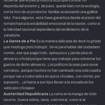
reclamar que el país produzca su propia comida, no
dependa del exterior y, de paso, quede bien con la ecología,
con la foto de un productor familiar acariciando una gallina
feliz. Para algunos, esta frase garantiza desde el precio del
tomate hasta la estabilidad emocional de la nación, como si
la felicidad nacional dependiera del rendimiento de la
zanahoria.
La Gente de a Pie
Es la manera delicada de decir
la gilada
que madruga para trabajar
. Sirve para hablar del ciudadano
común, ese que paga todo, opina poco y jamás pisa un
almuerzo oficial porque tiene que trabajar para solventar los
gastos de dicho almuerzo. Los políticos la usan para sonar
cercanos, aunque muchos no han caminado una sola cuadra
porque van a todos lados en autos oficiales, con chofer, por
supuesto…¡si hasta a sus hijos llevan a la escuela en los
vehículos oficiales!
Austeridad Republicana
La carta en la manga de todo
recorte. Suena sobria, seria, casi moral, como si al