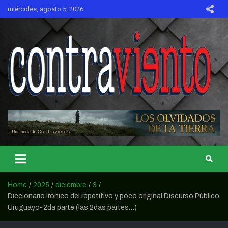
Skip
miércoles, agosto 5, 2026
to
content
CONTRAVIENTO
Home
2025
diciembre
3
Diccionario Irónico del repetitivo y poco original Discurso Público
Uruguayo-2da parte (las 2das partes…)