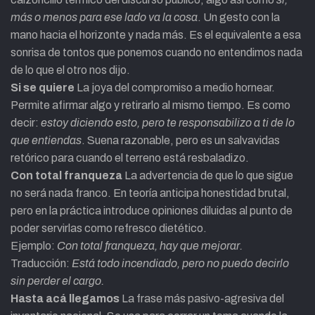
más o menos para ese lado va la cosa
. Un gesto con la
mano hacia el horizonte y nada más. Es el equivalente a esa
sonrisa de tontos que ponemos cuando no entendimos nada
de lo que el otro nos dijo.
Si se quiere
La joya del compromiso a medio hornear.
Permite afirmar algo y retirarlo al mismo tiempo. Es como
decir:
estoy diciendo esto, pero te responsabilizo a ti de lo
que entiendas
. Suena razonable, pero es un salvavidas
retórico para cuando el terreno está resbaladizo.
Con total franqueza
La advertencia de que lo que sigue
no será nada franco. En teoría anticipa honestidad brutal,
pero en la práctica introduce opiniones diluidas al punto de
poder servirlas como refresco dietético.
Ejemplo:
Con total franqueza, hay que mejorar.
Traducción:
Está todo incendiado, pero no puedo decirlo
sin perder el cargo.
Hasta acá llegamos
La frase más pasivo-agresiva del