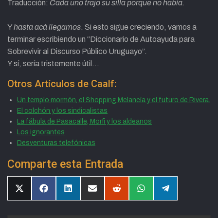
Traducción:
Cada uno trajo su silla porque no había.
Y
hasta acá llegamos
. Si esto sigue creciendo, vamos a
terminar escribiendo un “Diccionario de Autoayuda para
Sobrevivir al Discurso Público Uruguayo”.
Y sí, sería tristemente útil…
Otros Artículos de Caalf:
Un templo mormón, el Shopping Melancía y el futuro de Rivera.
El colchón y los sindicalistas
La fábula de Pasacalle, Morfi y los aldeanos
Los ignorantes
Desventuras telefónicas
Comparte esta Entrada
Compartir
Compartir
Compartir
Compartir
Compartir
Compartir
Compartir
en
en
en
en
en
en
en
X
Facebook
LinkedIn
Email
Reddit
WhatsApp
Telegram
(Twitter)