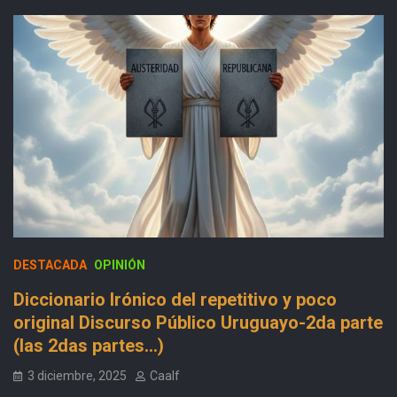
DESTACADA
OPINIÓN
Diccionario Irónico del repetitivo y poco
original Discurso Público Uruguayo-2da parte
(las 2das partes…)
3 diciembre, 2025
Caalf