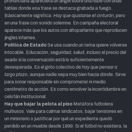
pronunciarla apareciera un ángel sobre una nube con unas
tablas donde esa frase se destaca grabada a fuego.
Básicamente significa:
Hay que ajustarse el cinturón,
pero
en una frase con sonido solemne. En campaña electoral
aparece más que los autos con altoparlante que reproducen
jingles infames.
Política de Estado
Se usa cuando un tema quiere volverse
intocable. Educación, seguridad, salud, incluso el precio del
asado si la conversación está lo suficientemente
desesperada. Es el grito colectivo de
hay que pensar a
largo plazo
, aunque nadie sepa muy bien hacia dónde. Sirve
para sonar responsable sin comprometer ni medio
centímetro de acción. Es como envolver la incertidumbre en
celofán institucional.
Hay que bajar la pelota al piso
Metáfora futbolera
multiusos. Vale para calmar sindicatos, bajar tensiones en
un ministerio o justificar por qué un expediente quedó
perdido en un mueble desde 1999. Si el fútbol no existiera, la