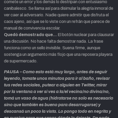
comete un error y los demás lo destripan con entusiasmo
canibalesco. Se llama así para disimular la alegría inmoral de
ver caer al adversario. Nadie quiere admitir que disfruta el
caos ajeno, así que se lo viste con un refrán que parece de
manual de convivencia escolar.
Quedó demostrado que…
El botón nuclear para clausurar
una discusión. No hace falta demostrar nada. La frase
funciona como un sello invisible. Suena firme, aunque
sostenga un argumento más flojo que una reposera playera
de supermercado.
PAUSA – Como esto está muy largo, antes de seguir
leyendo, tomate unos minutos para ir al baño, revisar
tus redes sociales, putear a alguien en Twitter, mirar
por la ventana a ver si ves a la/el vecina/no divina/no,
tomá un vaso de agua (hidratarse no solo es necesario
sino que también es bueno para desarrugarse) y
descansá un poco la vista. Lo pongo todo en negrita y
en cursiva para que sepas dónde lo dejaste. De nada.