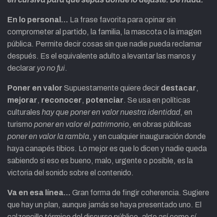
En lo personal…
La frase favorita para opinar sin
comprometer al partido, la familia, la mascota o la imagen
pública. Permite decir cosas sin que nadie pueda reclamar
después. Es el equivalente adulto a levantar las manos y
declarar
yo no fui
.
Poner en valor
Supuestamente quiere decir
destacar
,
mejorar
,
reconocer
,
potenciar
. Se usa en políticas
culturales
hay que poner en valor nuestra identidad
, en
turismo
poner en valor el patrimonio
, en obras públicas
poner en valor la rambla
, y en cualquier inauguración donde
haya canapés tibios. Lo mejor es que lo dicen y nadie queda
sabiendo si eso es bueno, malo, urgente o posible, es la
victoria del sonido sobre el contenido.
Va en esa línea…
Gran forma de fingir coherencia. Sugiere
que hay un plan, aunque jamás se haya presentado uno. El
calzoncillo térmico del discurso público, algo así como
sí,