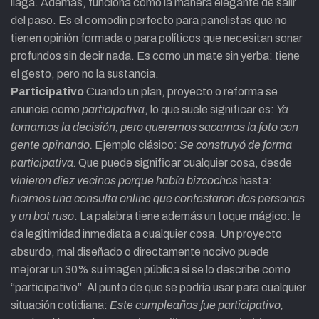
llaga. Además, funciona como la manera elegante de salir
del paso. Es el comodín perfecto para panelistas que no
tienen opinión formada o para políticos que necesitan sonar
profundos sin decir nada. Es como un mate sin yerba: tiene
el gesto, pero no la sustancia.
Participativo
Cuando un plan, proyecto o reforma se
anuncia como
participativa
, lo que suele significar es:
Ya
tomamos la decisión, pero queremos sacarnos la foto con
gente opinando.
Ejemplo clásico:
Se construyó de forma
participativa.
Que puede significar cualquier cosa, desde
vinieron diez vecinos porque había bizcochos
hasta:
hicimos una consulta online que contestaron dos personas
y un bot ruso
. La palabra tiene además un toque mágico: le
da legitimidad inmediata a cualquier cosa. Un proyecto
absurdo, mal diseñado o directamente nocivo puede
mejorar un 30% su imagen pública si se lo describe como
“participativo”. Al punto de que se podría usar para cualquier
situación cotidiana:
Este cumpleaños fue participativo,