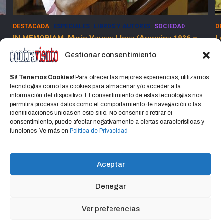
DESTACADA
ESPECIALES
SOCIEDAD
E
Los Dolores de la Guerra Flamenca
5
13 marzo, 2025
Jorge Martinez Jorge
Gestionar consentimiento
Si! Tenemos Cookies!
Para ofrecer las mejores experiencias, utilizamos
tecnologías como las cookies para almacenar y/o acceder a la
información del dispositivo. El consentimiento de estas tecnologías nos
permitirá procesar datos como el comportamiento de navegación o las
identificaciones únicas en este sitio. No consentir o retirar el
consentimiento, puede afectar negativamente a ciertas características y
Home
Política de privacidad
CONTACTO
funciones. Ve más en
Política de Privacidad
Política de cookies (UE)
Aceptar
Denegar
Copyright © 2026
CONTRAVIENTO
Política de privacidad
Portal Hospedado en Hosting Montevideo Más de 15 años de
Ver preferencias
experiencia en alojamiento web en Uruguay y registro de dominios