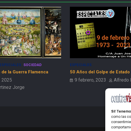
ESPECIALES
SOCIEDAD
ESPECIALES
 de la Guerra Flamenca
50 Años del Golpe de Estado
, 2025
9 febrero, 2023
Alfredo
rtinez Jorge
Si! Tenemo
como las coo
consentimien
comportamien