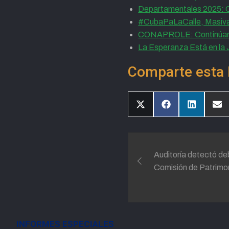
Departamentales 2025: C
#CubaPaLaCalle, Masivas 
CONAPROLE: Continúan r
La Esperanza Está en la
Comparte esta 
Compartir
Compartir
Compartir
Com
en
en
en
en
X
Facebook
LinkedIn
Ema
(Twitter)
Navegación
Auditoría detectó deb
de
Comisión de Patrimo
entradas
INFORMES ESPECIALES