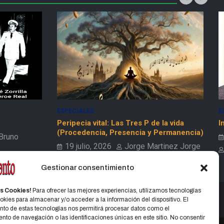
ESPECIALES
E
Peripecia vital: Las Tres P de la vida
I
(Procedencia, Presencia y Permanencia)
 Bruno
19 julio, 2026
Jorge Martinez Jorge
Gestionar consentimiento
s Cookies!
Para ofrecer las mejores experiencias, utilizamos tecnologías
kies para almacenar y/o acceder a la información del dispositivo. El
to de estas tecnologías nos permitirá procesar datos como el
to de navegación o las identificaciones únicas en este sitio. No consentir