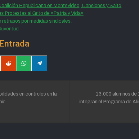
oalición Republicana en Montevideo, Canelones y Salto
Protestas al Grito de «Patria y Vida»
etrasos por medidas sindicales.
 Juventud
Entrada
partir
Compartir
Compartir
Compartir
en
en
en
il
Reddit
WhatsApp
Telegram
ilidades en controles en la
13.000 alumnos de 
nio
integran el Programa de Al