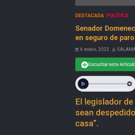
DESTACADA
POLÍTICA
Senador Domenech
en seguro de paro
6 enero, 2023
SALAM
Escuchar este Artícul
El legislador d
sean despedidos
casa”.