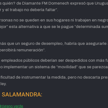
es quién? de Diamante FM Domenech expresó que Urugua
 el trabajo no debería faltar”.
ersonas no se queden en sus hogares ni trabajen en negro
or” esta alternativa a que se le pague “determinada sum
más que un seguro de desempleo, habría que asegurarle 
 percibirá remuneración”.
 empleados públicos deberían ser despedidos con más fac
o implementar un sistema de “movilidad” que se parezca 
icultad de instrumentar la medida, pero no descarta prese
ley.
 de SALAMANDRA:
idrógeno verde