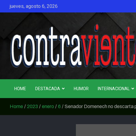
Skip
jueves, agosto 6, 2026
to
content
CONTRAVIENTO
HOME
DESTACADA
HUMOR
INTERNACIONAL
Home
2023
enero
6
Senador Domenech no descarta pr