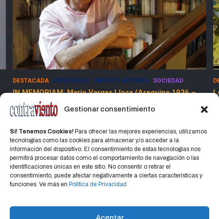
DESTACADA
ESPECIALES
SOCIEDAD
E
Los Dolores de la Guerra Flamenca
5
13 marzo, 2025
Jorge Martinez Jorge
Gestionar consentimiento
Si! Tenemos Cookies!
Para ofrecer las mejores experiencias, utilizamos
tecnologías como las cookies para almacenar y/o acceder a la
información del dispositivo. El consentimiento de estas tecnologías nos
permitirá procesar datos como el comportamiento de navegación o las
identificaciones únicas en este sitio. No consentir o retirar el
consentimiento, puede afectar negativamente a ciertas características y
Home
Política de privacidad
CONTACTO
funciones. Ve más en
Política de Privacidad
Política de cookies (UE)
Aceptar