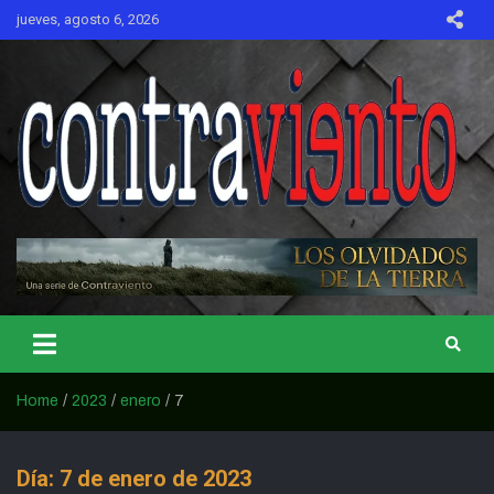
Skip
jueves, agosto 6, 2026
to
content
CONTRAVIENTO
Home
2023
enero
7
Día:
7 de enero de 2023