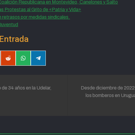
oalición Republicana en Montevideo, Canelones y Salto
Protestas al Grito de «Patria y Vida»
etrasos por medidas sindicales.
 Juventud
Entrada
partir
Compartir
Compartir
Compartir
en
en
en
il
Reddit
WhatsApp
Telegram
o de 34 años en la Udelar,
Desde diciembre de 2022 
los bomberos en Urugua