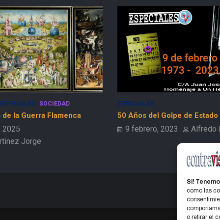
ESPECIALES
 Golpe de Estado
Peripecia vital: Las Tres P de 
(Procedencia, Presencia y P
, 2023
Alfredo Bruno
19 julio, 2026
Jorge Mar
Si! Tenemo
como las coo
consentimien
comportamien
o retirar el