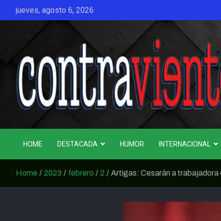
Skip
jueves, agosto 6, 2026
to
content
CONTRAVIENTO
HOME
DESTACADA
HUMOR
INTERNACIONAL
Home
2023
febrero
2
Artigas: Cesarán a trabajadora 