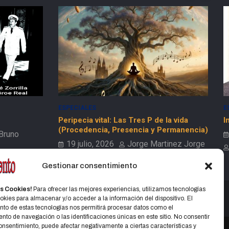
ESPECIALES
SOCIEDAD
D
S
la vida
In memorian: Hugo Fernández Faingold
ermanencia)
I
22 mayo, 2025
(
tinez Jorge
Jorge Martinez Jorge
Gestionar consentimiento
s Cookies!
Para ofrecer las mejores experiencias, utilizamos tecnologías
kies para almacenar y/o acceder a la información del dispositivo. El
to de estas tecnologías nos permitirá procesar datos como el
to de navegación o las identificaciones únicas en este sitio. No consentir
 consentimiento, puede afectar negativamente a ciertas características y