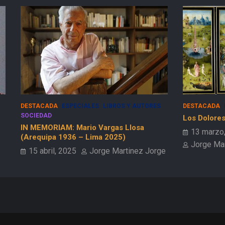
DESTACADA
ESPECIALES
SOCIEDAD
ESPECIALES
Los Dolores de la Guerra Flamenca
50 Años del
13 marzo, 2025
9 febrero
Jorge Martinez Jorge
e