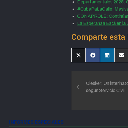
Departamentales 2025: C
#CubaPaLaCalle, Masivas 
CONAPROLE: Continúan r
La Esperanza Está en la
Comparte esta 
Compartir
Compartir
Compartir
Com
en
en
en
en
X
Facebook
LinkedIn
Ema
(Twitter)
Navegación
Olesker: Un interinat
de
según Servicio Civil
entradas
INFORMES ESPECIALES