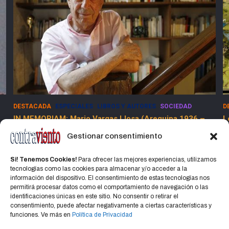
DESTACADA
ESPECIALES
LIBROS Y AUTORES
SOCIEDAD
D
IN MEMORIAM: Mario Vargas Llosa (Arequipa 1936 –
L
Lima 2025)
Gestionar consentimiento
15 abril, 2025
Jorge Martinez Jorge
Si! Tenemos Cookies!
Para ofrecer las mejores experiencias, utilizamos
tecnologías como las cookies para almacenar y/o acceder a la
información del dispositivo. El consentimiento de estas tecnologías nos
permitirá procesar datos como el comportamiento de navegación o las
identificaciones únicas en este sitio. No consentir o retirar el
consentimiento, puede afectar negativamente a ciertas características y
Home
Política de privacidad
CONTACTO
funciones. Ve más en
Política de Privacidad
Política de cookies (UE)