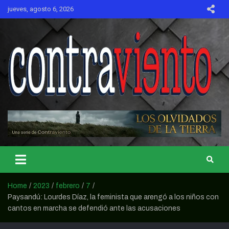
Skip
jueves, agosto 6, 2026
to
content
CONTRAVIENTO
Home
2023
febrero
7
Paysandú: Lourdes Díaz, la feminista que arengó a los niños con
cantos en marcha se defendió ante las acusaciones