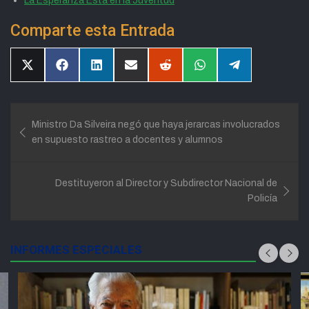
La Esperanza Está en la Juventud
Comparte esta Entrada
Compartir
Compartir
Compartir
Compartir
Compartir
Compartir
Compartir
en
en
en
en
en
en
en
X
Facebook
LinkedIn
Email
Reddit
WhatsApp
Telegram
(Twitter)
Navegación
Ministro Da Silveira negó que haya jerarcas involucrados
de
en supuesto rastreo a docentes y alumnos
entradas
Destituyeron al Director y Subdirector Nacional de
Policía
INFORMES ESPECIALES