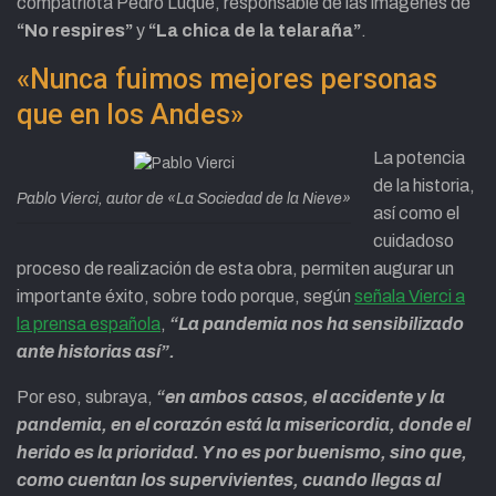
compatriota Pedro Luque, responsable de las imágenes de
“No respires”
y
“La chica de la telaraña”
.
«Nunca fuimos mejores personas
que en los Andes»
La potencia
de la historia,
Pablo Vierci, autor de «La Sociedad de la Nieve»
así como el
cuidadoso
proceso de realización de esta obra, permiten augurar un
importante éxito, sobre todo porque, según
señala Vierci a
la prensa española
,
“La pandemia nos ha sensibilizado
ante historias así”.
Por eso, subraya,
“en ambos casos, el accidente y la
pandemia, en el corazón está la misericordia, donde el
herido es la prioridad. Y no es por buenismo, sino que,
como cuentan los supervivientes, cuando llegas al