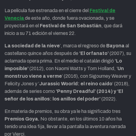
La película fue estrenada en el cierre del
Festival de
Venecia
de este año, donde fuera ovacionada, y se
proyectará en el
Festival de San Sebastián
, que dará
inicio a su 71 edición el viernes 22.
La sociedad de la nieve
‘, marca el regreso de
Bayona
al
castellano quince años después de
‘El orfanato’
(2007), su
aclamada opera prima. En el medio el catalán dirigió
‘Lo
imposible’
(2012), con Naomi Watts y Tom Holland, ‘
Un
monstruo viene a verme
‘ (2016), con Sigourney Weaver y
Felicity Jones y ‘
Jurassic Woorld: el reino caído
‘ (2018),
además de series como
‘Penny Dreadful’ (2014) y ‘El
señor de los anillos: los anillos del poder’
(2022).
En materia de premios, su obra ya le ha significado tres
Premios Goya.
No obstante, en los últimos 10 años ha
tenido una idea fija, llevar a la pantalla la aventura narrada
por Vierci.