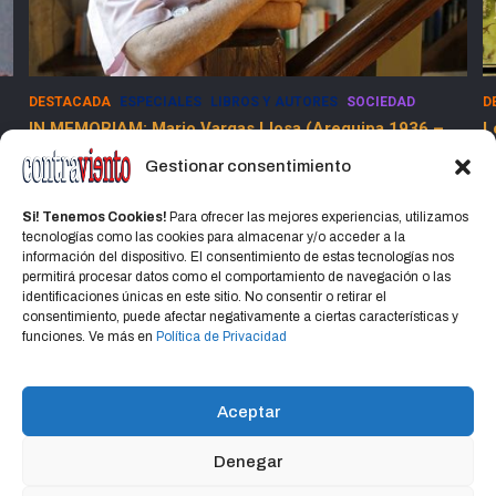
DESTACADA
ESPECIALES
LIBROS Y AUTORES
SOCIEDAD
D
IN MEMORIAM: Mario Vargas Llosa (Arequipa 1936 –
L
Lima 2025)
Gestionar consentimiento
15 abril, 2025
Jorge Martinez Jorge
Si! Tenemos Cookies!
Para ofrecer las mejores experiencias, utilizamos
tecnologías como las cookies para almacenar y/o acceder a la
información del dispositivo. El consentimiento de estas tecnologías nos
permitirá procesar datos como el comportamiento de navegación o las
identificaciones únicas en este sitio. No consentir o retirar el
consentimiento, puede afectar negativamente a ciertas características y
Home
Política de privacidad
CONTACTO
funciones. Ve más en
Política de Privacidad
Política de cookies (UE)
Aceptar
Denegar
Copyright © 2026
CONTRAVIENTO
Política de privacidad