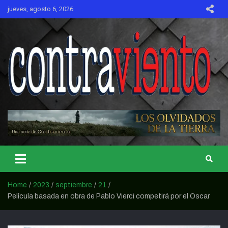
Skip
jueves, agosto 6, 2026
to
content
CONTRAVIENTO
Home
2023
septiembre
21
Película basada en obra de Pablo Vierci competirá por el Oscar