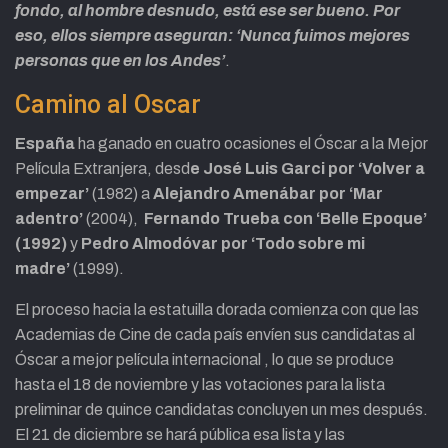
fondo, al hombre desnudo, está ese ser bueno. Por
eso, ellos siempre aseguran: ‘Nunca fuimos mejores
personas que en los Andes’
.
Camino al Oscar
España
ha ganado en cuatro ocasiones el Óscar a la Mejor
Película Extranjera, desd
e José Luis Garci por ‘Volver a
empezar’
(1982) a
Alejandro Amenábar por ‘Mar
adentro’
(2004),
Fernando Trueba con ‘Belle Epoque’
(1992)
y
Pedro Almodóvar por ‘Todo sobre mi
madre’
(1999).
El proceso hacia la estatuilla dorada comienza con que las
Academias de Cine de cada país envíen sus candidatas al
Óscar a mejor película internacional , lo que se produce
hasta el 18 de noviembre y las votaciones para la lista
preliminar de quince candidatas concluyen un mes después.
El 21 de diciembre se hará pública esa lista y las