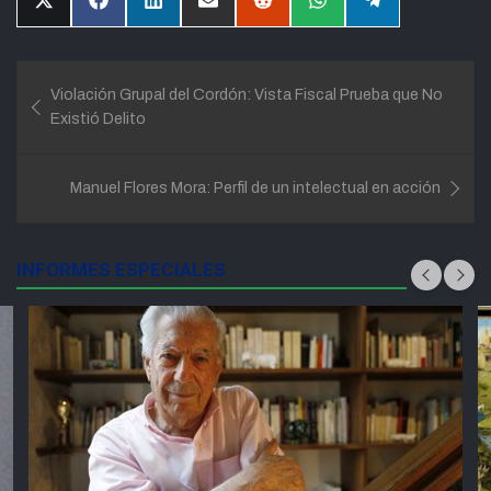
Compartir
Compartir
Compartir
Compartir
Compartir
Compartir
Compartir
en
en
en
en
en
en
en
X
Facebook
LinkedIn
Email
Reddit
WhatsApp
Telegram
(Twitter)
Navegación
Violación Grupal del Cordón: Vista Fiscal Prueba que No
de
Existió Delito
entradas
Manuel Flores Mora: Perfil de un intelectual en acción
INFORMES ESPECIALES