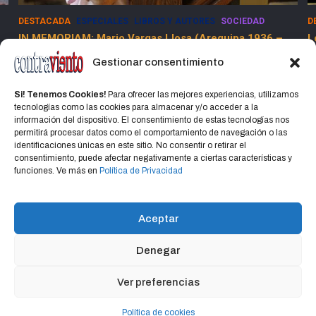
DESTACADA
ESPECIALES
SOCIEDAD
E
Los Dolores de la Guerra Flamenca
5
13 marzo, 2025
Jorge Martinez Jorge
Gestionar consentimiento
Si! Tenemos Cookies!
Para ofrecer las mejores experiencias, utilizamos
tecnologías como las cookies para almacenar y/o acceder a la
información del dispositivo. El consentimiento de estas tecnologías nos
permitirá procesar datos como el comportamiento de navegación o las
identificaciones únicas en este sitio. No consentir o retirar el
consentimiento, puede afectar negativamente a ciertas características y
Home
Política de privacidad
CONTACTO
funciones. Ve más en
Política de Privacidad
Política de cookies (UE)
Aceptar
Denegar
Copyright © 2026
CONTRAVIENTO
Política de privacidad
Portal Hospedado en Hosting Montevideo Más de 15 años de
Ver preferencias
experiencia en alojamiento web en Uruguay y registro de dominios
Política de cookies