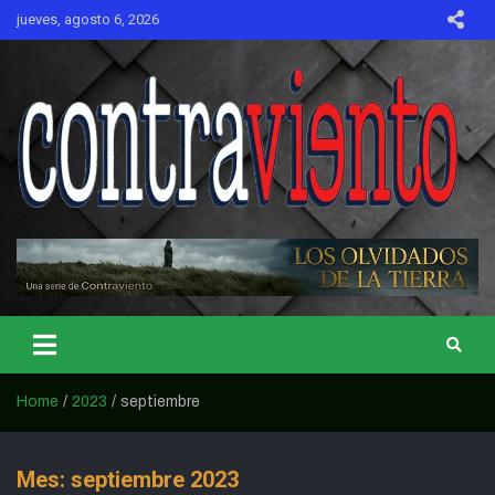
Skip
jueves, agosto 6, 2026
to
content
CONTRAVIENTO
Home
2023
septiembre
Mes:
septiembre 2023