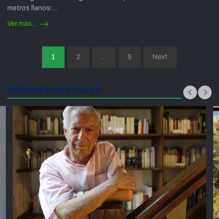
metros llanos:…
Ver más...
Paginación
1
2
…
5
Next
de
entradas
INFORMES ESPECIALES