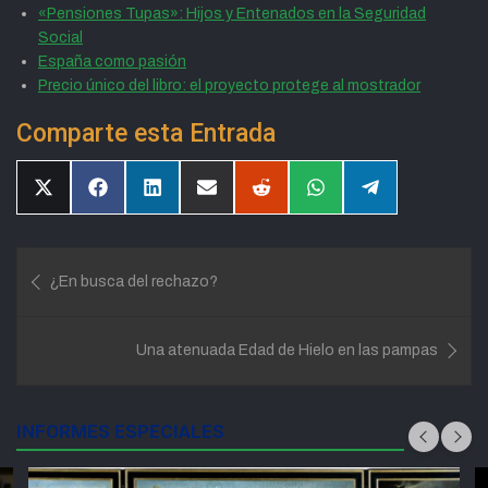
«Pensiones Tupas»: Hijos y Entenados en la Seguridad
Social
España como pasión
Precio único del libro: el proyecto protege al mostrador
Comparte esta Entrada
Compartir
Compartir
Compartir
Compartir
Compartir
Compartir
Compartir
en
en
en
en
en
en
en
X
Facebook
LinkedIn
Email
Reddit
WhatsApp
Telegram
(Twitter)
Navegación
¿En busca del rechazo?
de
entradas
Una atenuada Edad de Hielo en las pampas
INFORMES ESPECIALES