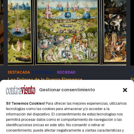
DESTACADA
ESPECIALES
SOCIEDAD
E
Los Dolores de la Guerra Flamenca
5
13 marzo, 2025
Jorge Martinez Jorge
Gestionar consentimiento
Si! Tenemos Cookies!
Para ofrecer las mejores experiencias, utilizamos
tecnologías como las cookies para almacenar y/o acceder a la
información del dispositivo. El consentimiento de estas tecnologías nos
permitirá procesar datos como el comportamiento de navegación o las
identificaciones únicas en este sitio. No consentir o retirar el
consentimiento, puede afectar negativamente a ciertas características y
Home
Política de privacidad
CONTACTO