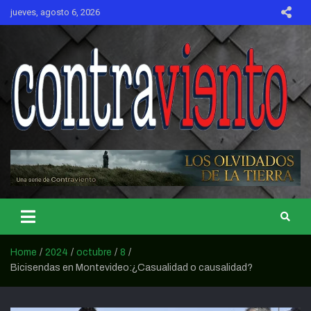
Skip
jueves, agosto 6, 2026
to
content
CONTRAVIENTO
Home
2024
octubre
8
Bicisendas en Montevideo:¿Casualidad o causalidad?