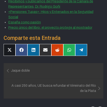
Recibimos y publicamos del Presidente de la Cámara de
Representantes, Dr. Rodrigo Goñi
«Pensiones Tupas»: Hijos y Entenados en la Seguridad
Social
España como pasión
Precio único del libro: el proyecto protege al mostrador
Comparte esta Entrada
Compartir
Compartir
Compartir
Compartir
Compartir
Compartir
Compartir
en
en
en
en
en
en
en
X
Facebook
LinkedIn
Email
Reddit
WhatsApp
Telegram
(Twitter)
Navegación
Jaque doble
de
entradas
A casi 250 años, UE busca refundar el Virreinato del Río
de la Plata