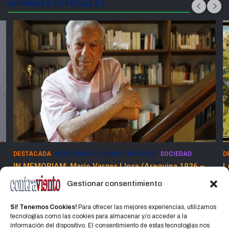
INFORMES ESPECIALES
DESTACADA
ESPECIALES
LIBROS Y AUTORES
SOCIEDAD
D
IN MEMORIAM: Mario Vargas Llosa (Arequipa 1936 –
L
Lima 2025)
Gestionar consentimiento
15 abril, 2025
Jorge Martinez Jorge
Si! Tenemos Cookies!
Para ofrecer las mejores experiencias, utilizamos
tecnologías como las cookies para almacenar y/o acceder a la
información del dispositivo. El consentimiento de estas tecnologías nos