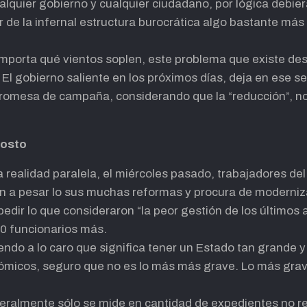
lquier gobierno y cualquier ciudadano, por lógica debiera
r de la infernal estructura burocrática algo bastante más r
importa qué vientos soplen, este problema que existe d
 El gobierno saliente en los próximos días, deja en ese 
 promesa de campaña, considerando que la “reducción”, no 
costo
a realidad paralela, el miércoles pasado, trabajadores de
n a pesar lo sus muchas reformas y procura de moderniz
edir lo que consideraron “la peor gestión de los últimos 
0 funcionarios más.
iendo a lo caro que significa tener un Estado tan grande
ómicos, seguro que no es lo más más grave. Lo más grave,
neralmente sólo se mide en cantidad de expedientes no r