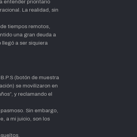
 entender prioritario
acional. La realidad, sin
esde tiempos remotos,
sentido una gran deuda a
llegó a ser siquiera
l B.P.S (botón de muestra
ación) se movilizaron en
años”, y reclamando el
 y pasmoso. Sin embargo,
 a mi juicio, son los
esueltos.