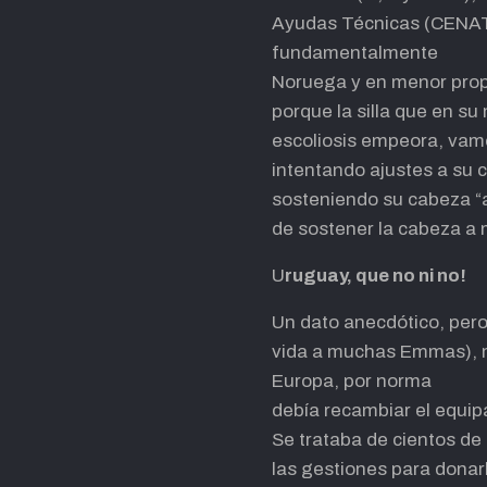
Ayudas Técnicas (CENATT
fundamentalmente
Noruega y en menor prop
porque la silla que en s
escoliosis empeora, vam
intentando ajustes a su 
sosteniendo su cabeza “a
de sostener la cabeza a 
U
ruguay, que no ni no!
Un dato anecdótico, pero 
vida a muchas Emmas), me
Europa, por norma
debía recambiar el equi
Se trataba de cientos de
las gestiones para donar