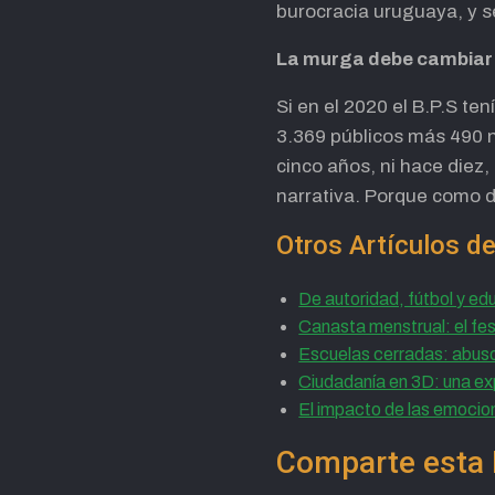
burocracia uruguaya, y se
La murga debe cambiar 
Si en el 2020 el B.P.S te
3.369 públicos más 490 n
cinco años, ni hace diez,
narrativa. Porque como d
Otros Artículos de
De autoridad, fútbol y ed
Canasta menstrual: el fes
Escuelas cerradas: abuso 
Ciudadanía en 3D: una exp
El impacto de las emocion
Comparte esta 