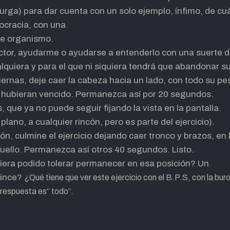
urga) para dar cuenta con un solo ejemplo, ínfimo, de cu
ocracia, con una
se organismo.
ector, ayudarme o ayudarse a entenderlo con una suerte de
lquiera y para el que ni siquiera tendrá que abandonar su s
iernas, deje caer la cabeza hacia un lado, con todo su pe
e hubieran vencido. Permanezca así por 20 segundos.
, que ya no puede seguir fijando la vista en la pantalla.
plano, a cualquier rincón, pero es parte del ejercicio).
n, culmine el ejercicio dejando caer tronco y brazos, en 
uello. Permanezca así otros 40 segundos. Listo.
era podido tolerar permanecer en esa posición? Un
uince?
¿Qué tiene que ver este ejercicio con el B.P.S, con la bur
 respuesta es
“ todo”.