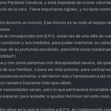
ne Parálisis Cerebral, y está impedida de mover volunt
o de la cara. Tiene importante rigidez, y no tiene control
itó durante un minuto. Ese minuto es su todo el tiempo 
uesta.
e le corresponden por B.P.S. están las de una silla de rue
 condición y sus medidas, para poder mantener su cabez
pesar de su profunda escoliosis, permitirle estar median
odidad”).
ma y con otras personas con discapacidad severa, de qu
la de sus familias, o para ser más precisa, para contrarres
 paciencia extrema, o del temor real o fantaseado a las 
n un reclamo bastante más que válido.
us necesidades varían, pero lo que permanece invariable 
speran para acceder a ayudas técnicas (en este caso, u
 dos años es lo que le insume a B.P.S, en colaboración co