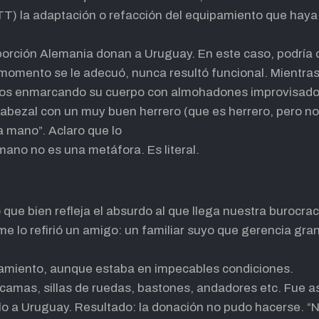
) la adaptación o refacción del equipamiento que haya d
orción Alemania donan a Uruguay. En este caso, podría d
u momento se le adecuó, nunca resultó funcional. Mientras
os enmarcando su cuerpo con almohadones improvisados 
cabezal con un muy buen herrero (que es herrero, pero no 
 mano”. Aclaro que lo
mano no es una metáfora. Es literal.
que bien refleja el absurdo al que llega nuestra burocraci
 lo refirió un amigo: un familiar suyo que gerencia gran
pamiento, aunque estaba en impecables condiciones.
 camas, sillas de ruedas, bastones, andadores etc. Fue 
lo a Uruguay. Resultado: la donación no pudo hacerse. “