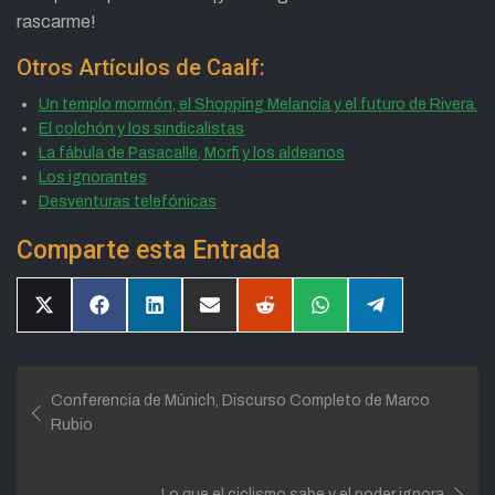
rascarme!
Otros Artículos de Caalf:
Un templo mormón, el Shopping Melancía y el futuro de Rivera.
El colchón y los sindicalistas
La fábula de Pasacalle, Morfi y los aldeanos
Los ignorantes
Desventuras telefónicas
Comparte esta Entrada
Compartir
Compartir
Compartir
Compartir
Compartir
Compartir
Compartir
en
en
en
en
en
en
en
X
Facebook
LinkedIn
Email
Reddit
WhatsApp
Telegram
(Twitter)
Navegación
Conferencia de Múnich, Discurso Completo de Marco
de
Rubio
entradas
Lo que el ciclismo sabe y el poder ignora