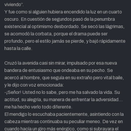
viviendo”.
Y fue como si alguien hubiera encendido la luz en un cuarto
oscuro. En cuestión de segundos pasó de la penumbra
existencial al optimismo desbordado. Se secó las lágrimas,
se acomodó la corbata, porque el drama puede ser
profundo, pero el estilo jamás se pierde, y bajó rápidamente
hasta la calle.
Cruzó la avenida casi sin mirar, impulsado por esa nueva
bandera de entusiasmo que ondeaba en su pecho. Se
acercó al hombre, que seguía en su extraño pero vital baile,
y le dijo con voz emocionada:
-¡Señor! Usted no lo sabe, pero me ha salvado la vida. Su
actitud, su alegría, su manera de enfrentar la adversidad…
me ha hecho verlo todo diferente.
El mendigo lo escuchaba pacientemente, asintiendo con la
cabeza mientras continuaba su peculiar meneo. De vez en
cuando hacía un giro más enérgico, como si subrayara el