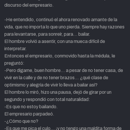
discurso del empresario.
-He entendido, continuó el ahora renovado amante de la
vida, que no importa lo que uno pierda. Siempre hay razones
para levantarse, para sonreír, para… bailar.
El hombre volvió a asentir, con una mueca difícil de
interpretar.
Entonces el empresario, conmovido hasta la médula, le
preguntó:
-Pero dígame, buen hombre… a pesar de no tener casa, de
vivir en la calle y de no tener brazos… ¿qué clase de
optimismo y alegría de vivir lo lleva a bailar así?
El hombre lo miró, hizo una pausa, dejó de girar por un
segundo y respondió con total naturalidad:
-Es que no estoy bailando.
El empresario parpadeó.
-¿Cómo que no?
-Es que me pica el culo… ¡y no tengo una maldita forma de