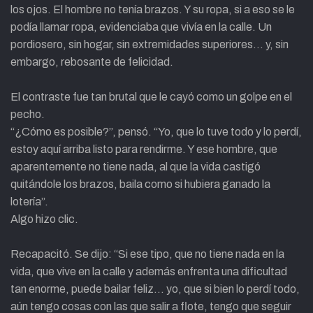
los ojos. El hombre no tenía brazos. Y su ropa, si a eso se le
podía llamar ropa, evidenciaba que vivía en la calle. Un
pordiosero, sin hogar, sin extremidades superiores… y, sin
embargo, rebosante de felicidad.
El contraste fue tan brutal que le cayó como un golpe en el
pecho.
“¿Cómo es posible?”, pensó. “Yo, que lo tuve todo y lo perdí,
estoy aquí arriba listo para rendirme. Y ese hombre, que
aparentemente no tiene nada, al que la vida castigó
quitándole los brazos, baila como si hubiera ganado la
lotería”.
Algo hizo clic.
Recapacitó. Se dijo: “Si ese tipo, que no tiene nada en la
vida, que vive en la calle y además enfrenta una dificultad
tan enorme, puede bailar feliz… yo, que si bien lo perdí todo,
aún tengo cosas con las que salir a flote, tengo que seguir