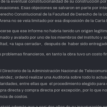
de la eventual constitucionalidad de su construcción por
icaciones. Esas objeciones se salvaron en parte por int
Derecho Constitucional de la Facultad de Derecho de la Ud
Arena no se veía limitado por esa disposición de la Cart
rse que ese Informe no habría tenido un origen legítimo
mado y avalado por uno de los miembros del Instituto y s
ultad, «a tapa cerrada», después de haber sido entregado,
problemas financieros, en tanto la obra tuvo un costo fina
.
l Directorio de la Administración Nacional de Telecomuni
éndez, ordenó realizar una Auditoría sobre todo lo actua
laridades, entre ellas que el procedimiento elegido para 
ra directa y compra directa por excepción, por lo que n
ncia de costos.
nstató además que a casi dos años de su inauguración ex