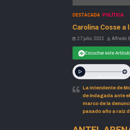
DESTACADA
POLÍTICA
Carolina Cosse a l
27 julio, 2022
Alfredo 
Escuchar este Artícul
La Intendente de Mo
de indagada ante el
marco de la denunc
pasado año a raíz 
ANTEL ARENA,