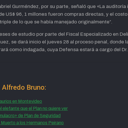
abriel Gurméndez, por su parte, señaló que «La auditoría 
de US$ 96, 1 millones fueron compras directas, y el costo 
 triple de lo que se había manejado originalmente”.
eses de estudio por parte del Fiscal Especializado en Del
ez, se dará inicio el jueves 28 al proceso penal, donde la 
rará como indagada, cuya Defensa estará a cargo del D
 Alfredo Bruno:
saurios en Montevideo
el elefante que el Plan no quiere ver
imulacro» de Plan de Seguridad
n Muerto a los Hermanos Peirano