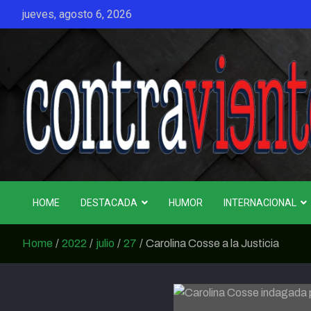
Skip
jueves, agosto 6, 2026
to
content
CONTRAVIENTO
HOME
DESTACADA
HUMOR
INTERNACIONAL
Home
2022
julio
27
Carolina Cosse a la Justicia