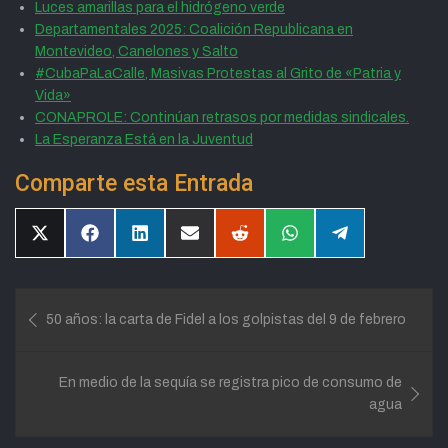
Luces amarillas para el hidrógeno verde
Departamentales 2025: Coalición Republicana en
Montevideo, Canelones y Salto
#CubaPaLaCalle, Masivas Protestas al Grito de «Patria y
Vida»
CONAPROLE: Continúan retrasos por medidas sindicales.
La Esperanza Está en la Juventud
Comparte esta Entrada
Compartir
Compartir
Compartir
Compartir
Compartir
Compartir
Compartir
en
en
en
en
en
en
en
X
Facebook
LinkedIn
Email
Reddit
WhatsApp
Telegram
(Twitter)
Navegación
50 años: la carta de Fidel a los golpistas del 9 de febrero
de
entradas
En medio de la sequía se registra pico de consumo de
agua