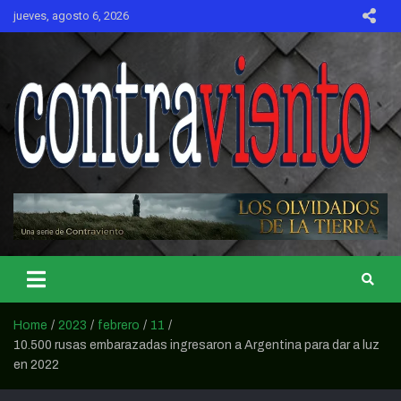
Skip
jueves, agosto 6, 2026
to
content
CONTRAVIENTO
Home
2023
febrero
11
10.500 rusas embarazadas ingresaron a Argentina para dar a luz
en 2022