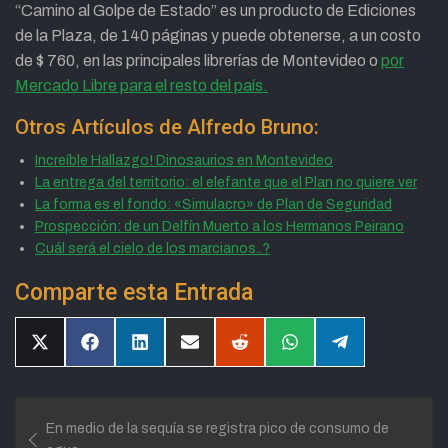
“Camino al Golpe de Estado” es un producto de Ediciones
de la Plaza, de 140 páginas y puede obtenerse, a un costo
de $ 760, en las principales librerías de Montevideo o
por
Mercado Libre para el resto del país.
Otros Artículos de Alfredo Bruno:
Increíble Hallazgo! Dinosaurios en Montevideo
La entrega del territorio: el elefante que el Plan no quiere ver
La forma es el fondo: «Simulacro» de Plan de Seguridad
Prospección: de un Delfín Muerto a los Hermanos Peirano
Cuál será el cielo de los marcianos..?
Comparte esta Entrada
Compartir
Compartir
Compartir
Compartir
Compartir
Compartir
Compartir
en
en
en
en
en
en
en
X
Facebook
LinkedIn
Email
Reddit
WhatsApp
Telegram
(Twitter)
Navegación
En medio de la sequía se registra pico de consumo de
de