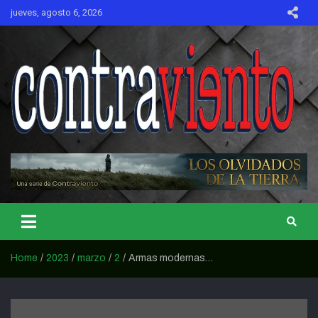
Skip
jueves, agosto 6, 2026
to
content
CONTRAVIENTO
Home
2023
marzo
2
Armas modernas…