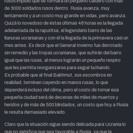
rusos impidió que se formara un pequeño caldero con más
de 3000 soldados rusos dentro. Rusia avanza, muy
lentamente y a un costo muy grande en vidas, pero avanza.
Quizá lo novedoso de éstas últimas 48 horas es la llegada
adelantada de la raputítsa, el legendario barro de las
llanuras ucranianas y con él la llegada de la primavera casi un
mes antes. Es decir que el General Invierno fue derrotado
sin remedio y las tropas ucranianas, que sufrirán del barro
igual que las rusas, al menos lograrán un pequeño respiro
que les permita reorganizarse para seguir luchando.
Es probable que al final Bakhmut, sus escombros en
realidad, terminen cayendo en manos rusas, lo que
dependerá incluso del clima, pero el costo de tomar esa
pequeña ciudad será de decenas de miles de muertos y
heridos y de más de 500 blindados, un costo que hoy a Rusia
le resulta demasiado elevado.
Claro que la situación sigue siendo delicada para Ucrania lo
que no significa que sea favorable a Rusia, ya que la