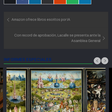
en
en
en
en
en
en
en
X
Facebook
LinkedIn
Email
Reddit
WhatsApp
Telegram
(Twitter)
Navegación
Amazon ofrece libros escritos por IA
de
entradas
Con record de aprobación, Lacalle se presenta ante la
Asamblea General
INFORMES ESPECIALES