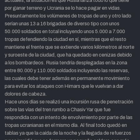
actuales, la situación es que Rusia lanza todo lo que tiene
por ganar terreno y Ucrania se lo hace pagar en vidas.
Presuntamente los volúmenes de tropas de uno y otro lado
serían unas 13 a 16 brigadas de diverso tipo con unos
50.000 soldados en total incluyendo unos 5.000 a 7.000
tropas defendiendo la ciudad en sí, mientras que el resto
mantiene el frente que se extiende varios kilómetros al norte
y suroeste de la ciudad, que ha quedado en cenizas debido
a los bombardeos. Rusia tendría desplegadas en la zona
entre 80.000 y 110.000 soldados incluyendo las reservas,
las cuales debe tener además en permanente movimiento
para evitar los ataques con Himars que le vuelvan a dar
dolores de cabeza.
Hace unos días se realizó una incursión rusa de penetración
sobre las vías del tren rumbo a Chasiv Yar que fue
respondida con un intento de envolvimiento por parte de las
tropas ucranianas en el mismo día. Al final todo quedó en
tablas ya que la caída de la noche y la llegada de refuerzos