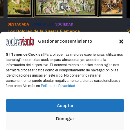
DESTACADA
ESPECIALES
SOCIEDAD
E
Los Dolores de la Guerra Flamenca
5
13 marzo, 2025
Jorge Martinez Jorge
Gestionar consentimiento
Si! Tenemos Cookies!
Para ofrecer las mejores experiencias, utilizamos
tecnologías como las cookies para almacenar y/o acceder a la
información del dispositivo. El consentimiento de estas tecnologías nos
permitirá procesar datos como el comportamiento de navegación o las
identificaciones únicas en este sitio. No consentir o retirar el
consentimiento, puede afectar negativamente a ciertas características y
Home
Política de privacidad
CONTACTO
funciones. Ve más en
Política de Privacidad
Política de cookies (UE)
Aceptar
Denegar
Copyright © 2026
CONTRAVIENTO
Política de privacidad
Portal Hospedado en Hosting Montevideo Más de 15 años de