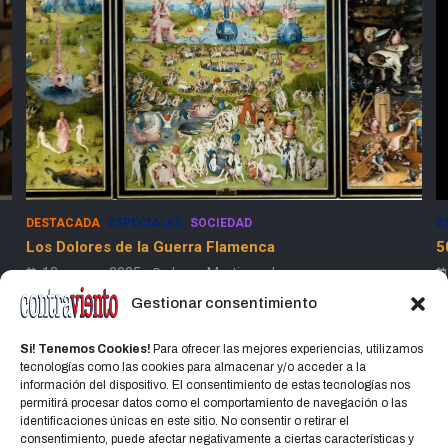
DESTACADA
ESPECIALES
SOCIEDAD
E
Los Dolores de la Guerra Flamenca
5
13 marzo, 2025
Jorge Martinez Jorge
Gestionar consentimiento
Si! Tenemos Cookies!
Para ofrecer las mejores experiencias, utilizamos
tecnologías como las cookies para almacenar y/o acceder a la
información del dispositivo. El consentimiento de estas tecnologías nos
permitirá procesar datos como el comportamiento de navegación o las
identificaciones únicas en este sitio. No consentir o retirar el
Home
Política de privacidad
CONTACTO
consentimiento, puede afectar negativamente a ciertas características y