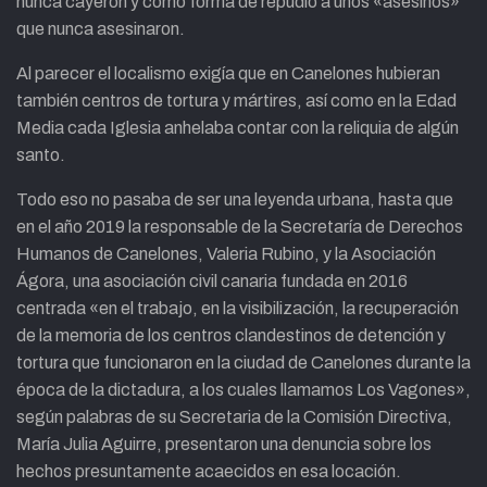
nunca cayeron y como forma de repudio a unos «asesinos»
que nunca asesinaron.
Al parecer el localismo exigía que en Canelones hubieran
también centros de tortura y mártires, así como en la Edad
Media cada Iglesia anhelaba contar con la reliquia de algún
santo.
Todo eso no pasaba de ser una leyenda urbana, hasta que
en el año 2019 la responsable de la Secretaría de Derechos
Humanos de Canelones, Valeria Rubino, y la Asociación
Ágora, una asociación civil canaria fundada en 2016
centrada «en el trabajo, en la visibilización, la recuperación
de la memoria de los centros clandestinos de detención y
tortura que funcionaron en la ciudad de Canelones durante la
época de la dictadura, a los cuales llamamos Los Vagones»,
según palabras de su Secretaria de la Comisión Directiva,
María Julia Aguirre, presentaron una denuncia sobre los
hechos presuntamente acaecidos en esa locación.