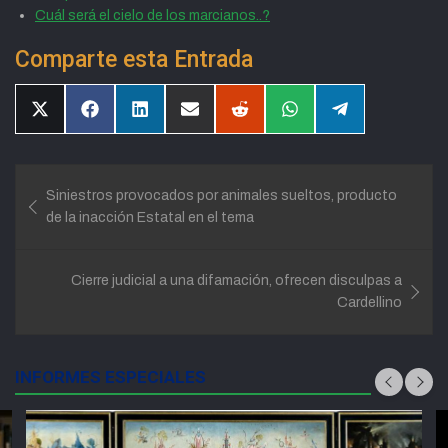
Cuál será el cielo de los marcianos..?
Comparte esta Entrada
Compartir
Compartir
Compartir
Compartir
Compartir
Compartir
Compartir
en
en
en
en
en
en
en
X
Facebook
LinkedIn
Email
Reddit
WhatsApp
Telegram
(Twitter)
Navegación
Siniestros provocados por animales sueltos, producto
de
de la inacción Estatal en el tema
entradas
Cierre judicial a una difamación, ofrecen disculpas a
Cardellino
INFORMES ESPECIALES