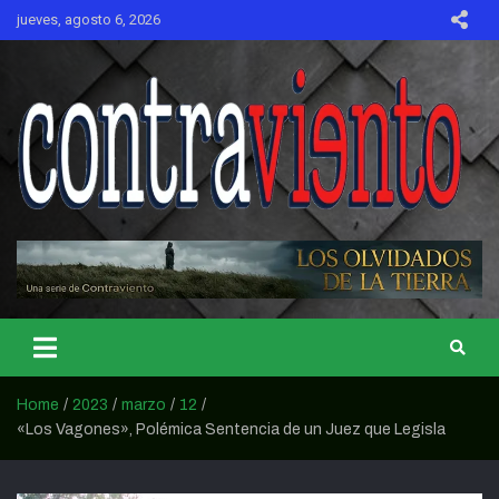
Skip
jueves, agosto 6, 2026
to
content
CONTRAVIENTO
Home
2023
marzo
12
«Los Vagones», Polémica Sentencia de un Juez que Legisla