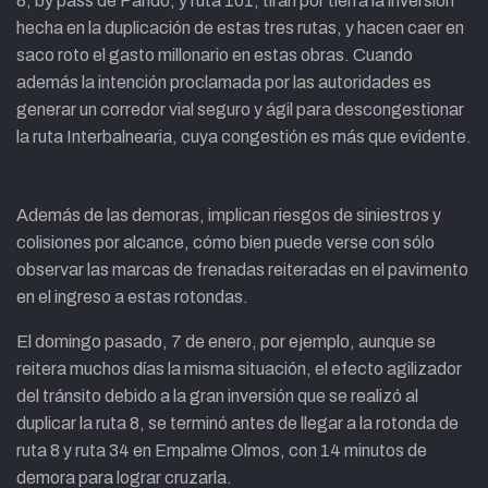
8, by pass de Pando, y ruta 101, tiran por tierra la inversión
hecha en la duplicación de estas tres rutas, y hacen caer en
saco roto el gasto millonario en estas obras. Cuando
además la intención proclamada por las autoridades es
generar un corredor vial seguro y ágil para descongestionar
la ruta Interbalnearia, cuya congestión es más que evidente.
Además de las demoras, implican riesgos de siniestros y
colisiones por alcance, cómo bien puede verse con sólo
observar las marcas de frenadas reiteradas en el pavimento
en el ingreso a estas rotondas.
El domingo pasado, 7 de enero, por ejemplo, aunque se
reitera muchos días la misma situación, el efecto agilizador
del tránsito debido a la gran inversión que se realizó al
duplicar la ruta 8, se terminó antes de llegar a la rotonda de
ruta 8 y ruta 34 en Empalme Olmos, con 14 minutos de
demora para lograr cruzarla.