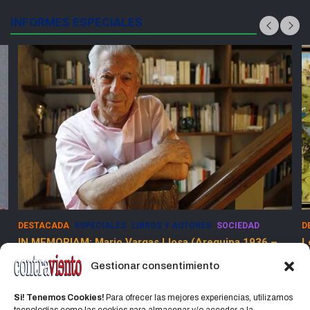
INFORMES ESPECIALES
DESTACADA
ESPECIALES
SOCIEDAD
E
Los Dolores de la Guerra Flamenca
5
13 marzo, 2025
Jorge Martinez Jorge
Gestionar consentimiento
Si! Tenemos Cookies!
Para ofrecer las mejores experiencias, utilizamos