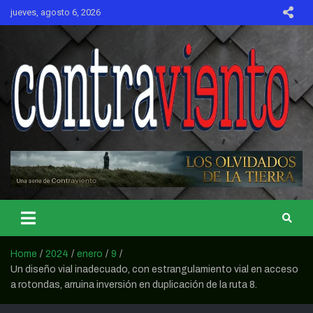
Skip
jueves, agosto 6, 2026
to
content
CONTRAVIENTO
Home
2024
enero
9
Un diseño vial inadecuado, con estrangulamiento vial en acceso
a rotondas, arruina inversión en duplicación de la ruta 8.