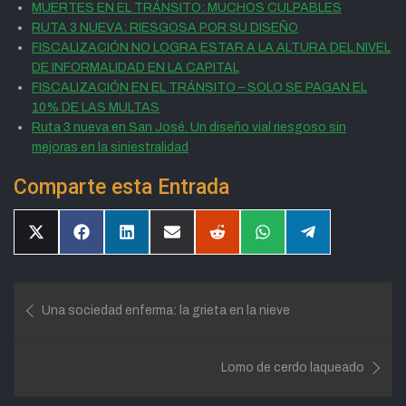
MUERTES EN EL TRÁNSITO: MUCHOS CULPABLES
RUTA 3 NUEVA: RIESGOSA POR SU DISEÑO
FISCALIZACIÓN NO LOGRA ESTAR A LA ALTURA DEL NIVEL
DE INFORMALIDAD EN LA CAPITAL
FISCALIZACIÓN EN EL TRÁNSITO – SOLO SE PAGAN EL
10% DE LAS MULTAS
Ruta 3 nueva en San José. Un diseño vial riesgoso sin
mejoras en la siniestralidad
Comparte esta Entrada
Compartir
Compartir
Compartir
Compartir
Compartir
Compartir
Compartir
en
en
en
en
en
en
en
X
Facebook
LinkedIn
Email
Reddit
WhatsApp
Telegram
(Twitter)
Navegación
Una sociedad enferma: la grieta en la nieve
de
entradas
Lomo de cerdo laqueado