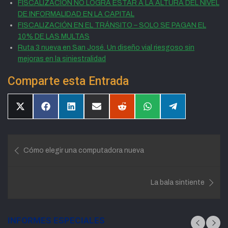
FISCALIZACIÓN NO LOGRA ESTAR A LA ALTURA DEL NIVEL
DE INFORMALIDAD EN LA CAPITAL
FISCALIZACIÓN EN EL TRÁNSITO – SOLO SE PAGAN EL
10% DE LAS MULTAS
Ruta 3 nueva en San José. Un diseño vial riesgoso sin
mejoras en la siniestralidad
Comparte esta Entrada
Compartir
Compartir
Compartir
Compartir
Compartir
Compartir
Compartir
en
en
en
en
en
en
en
X
Facebook
LinkedIn
Email
Reddit
WhatsApp
Telegram
(Twitter)
Navegación
Cómo elegir una computadora nueva
de
entradas
La bala sintiente
INFORMES ESPECIALES