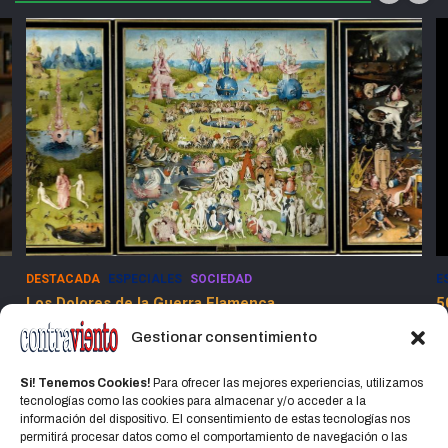
DESTACADA
ESPECIALES
SOCIEDAD
E
Los Dolores de la Guerra Flamenca
5
13 marzo, 2025
Jorge Martinez Jorge
Gestionar consentimiento
Si! Tenemos Cookies!
Para ofrecer las mejores experiencias, utilizamos
tecnologías como las cookies para almacenar y/o acceder a la
información del dispositivo. El consentimiento de estas tecnologías nos
permitirá procesar datos como el comportamiento de navegación o las