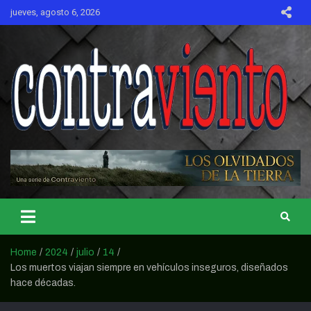
Skip
jueves, agosto 6, 2026
to
content
CONTRAVIENTO
Home
2024
julio
14
Los muertos viajan siempre en vehículos inseguros, diseñados
hace décadas.