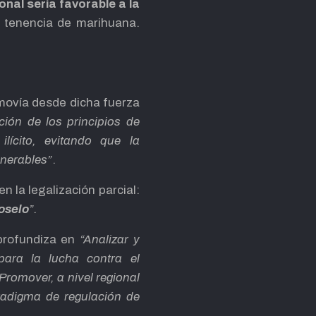
nal sería favorable a la
y tenencia de marihuana.
omovía desde dicha fuerza
ción de los principios de
lícito, evitando que la
lnerables”
.
 la legalización parcial:
doselo
”.
profundiza en
“Analizar y
ara la lucha contra el
 Promover, a nivel regional
aradigma de regulación de