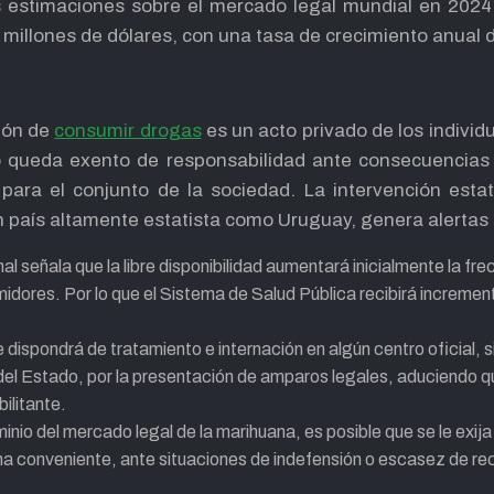
s estimaciones sobre el mercado legal mundial en 2024
 millones de dólares, con una tasa de crecimiento anual 
ión de
consumir drogas
es un acto privado de los individ
o queda exento de responsabilidad ante consecuencias 
para el conjunto de la sociedad. La intervención esta
n país altamente estatista como Uruguay, genera alertas 
al señala que la libre disponibilidad aumentará inicialmente la fr
dores. Por lo que el Sistema de Salud Pública recibirá incremen
 dispondrá de tratamiento e internación en algún centro oficial, s
del Estado, por la presentación de amparos legales, aduciendo q
ilitante.
inio del mercado legal de la marihuana, es posible que se le exija
ma conveniente, ante situaciones de indefensión o escasez de re