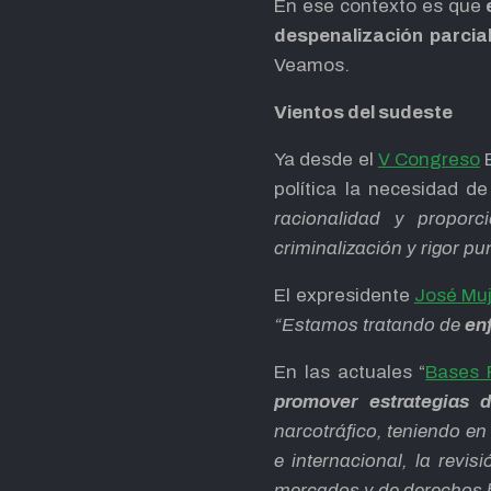
En ese contexto es que
e
despenalización parcial
Veamos.
Vientos del sudeste
Ya desde el
V Congreso
E
política la necesidad d
racionalidad y proporc
criminalización y rigor 
El expresidente
José Muj
“Estamos tratando de
en
En las actuales “
Bases 
promover estrategias 
narcotráfico, teniendo en 
e internacional, la revi
mercados y de derechos