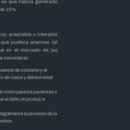
 es que habría generado
del 15%.
uos, aceptable o tolerable
que pudiera acarrear tal
tal en el mercado de las
a considerar:
ecuencia de consumo y el
to de casos y deberá estar
in costo para los pacientes o
ue el daño se produjo a
 legalmente la provisión de la
cursos.