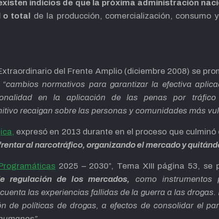
xisten indicios de que la próxima administración nacio
 o total
de la producción, comercialización, consumo 
xtraordinario del Frente Amplio (diciembre 2008) se pr
e
“cambios normativos para garantizar la efectiva aplica
ionalidad en la aplicación de las penas por tráfico i
punitivo recaigan sobre las personas y comunidades más vu
ica,
expresó en 2013 durante en el proceso que culminó en
frentar al narcotráfico, organizando el mercado y quitán
Programáticas
2025 – 2030”, Tema XIII página 53, se 
de regulación de los mercados,
como instrumentos p
cuenta las experiencias fallidas de la guerra a las drogas.
sión de políticas de drogas, a efectos de consolidar el p
 humanos”.