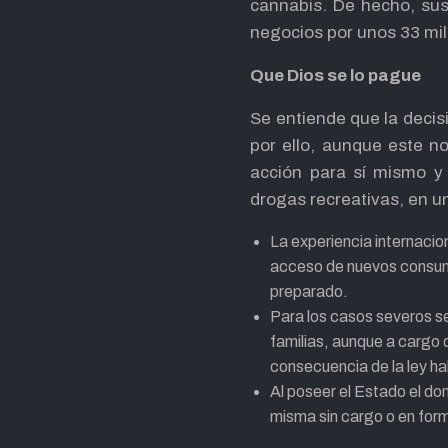
cannabis. De hecho, su
negocios por unos 33 mil
Que Dios se lo pague
Se entiende que la decis
por ello, aunque este n
acción para sí mismo y 
drogas recreativas, en u
La experiencia internacion
acceso de nuevos consumi
preparado.
Para los casos severos se
familias, aunque a cargo 
consecuencia de la ley hab
Al poseer el Estado el dom
misma sin cargo o en for