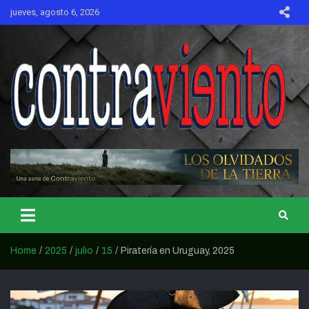
Skip
jueves, agosto 6, 2026
to
content
CONTRAVIENTO
Home
2025
julio
15
Piratería en Uruguay, 2025