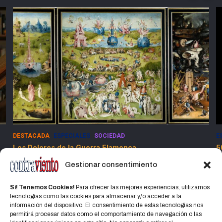
DESTACADA
ESPECIALES
SOCIEDAD
E
Los Dolores de la Guerra Flamenca
5
13 marzo, 2025
Jorge Martinez Jorge
Gestionar consentimiento
Si! Tenemos Cookies!
Para ofrecer las mejores experiencias, utilizamos
tecnologías como las cookies para almacenar y/o acceder a la
información del dispositivo. El consentimiento de estas tecnologías nos
permitirá procesar datos como el comportamiento de navegación o las