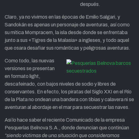
después.
Claro, ya no vivimos en las épocas de Emilio Salgari, y
Sandokán es apenas un personaje de aventuras, así como
su mítica Mompracem, la isla desde donde se enfrentaba
junto a sus «Tigres de la Malasia» a ingleses, y todo aquel
que osara desafiar sus románticas y peligrosas aventuras.
Como todo, las nuevas
versiones se presentan
en formato light,
descafeinado, con bajos niveles de sodio y libres de
conservantes. En efecto, los piratas del Siglo XXI en el Río
de la Plata no ondean una bandera con tibias y calavera ni se
aventuran al abordaje en el mar para secuestrar las naves.
Así lo hace saber el reciente Comunicado de la empresa
Pesquerías Belnova S.A., donde denuncian que continúan
“siendo víctimas de una situación que consideramos