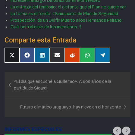
Increíble Hallazgo! Dinosaurios en Montevideo
La entrega del territorio: el elefante que el Plan no quiere ver
La forma es el fondo: «Simulacro» de Plan de Seguridad
Prospección: de un Delfín Muerto a los Hermanos Peirano
Cuál será el cielo de los marcianos..?
Comparte esta Entrada
Compartir
Compartir
Compartir
Compartir
Compartir
Compartir
Compartir
en
en
en
en
en
en
en
X
Facebook
LinkedIn
Email
Reddit
WhatsApp
Telegram
(Twitter)
Navegación
«El día que escuché a Guillermo». A dos años de la
de
partida de Sicardi
entradas
Futuro climático uruguayo: hay nieve en el horizonte
INFORMES ESPECIALES