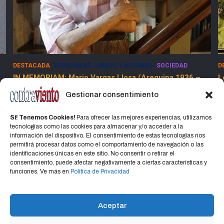
DESTACADA
ESPECIALES
LIBROS Y AUTORES
SOCIEDAD
D
IN MEMORIAM: Mario Vargas Llosa (Arequipa 1936 –
L
Lima 2025)
Gestionar consentimiento
15 abril, 2025
Jorge Martinez Jorge
Si! Tenemos Cookies!
Para ofrecer las mejores experiencias, utilizamos
tecnologías como las cookies para almacenar y/o acceder a la
información del dispositivo. El consentimiento de estas tecnologías nos
permitirá procesar datos como el comportamiento de navegación o las
identificaciones únicas en este sitio. No consentir o retirar el
consentimiento, puede afectar negativamente a ciertas características y
Home
Política de privacidad
CONTACTO
funciones. Ve más en
Política de Privacidad
Política de cookies (UE)
Aceptar