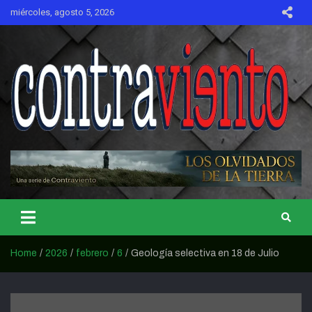
Skip
miércoles, agosto 5, 2026
to
content
CONTRAVIENTO
Home
2026
febrero
6
Geología selectiva en 18 de Julio