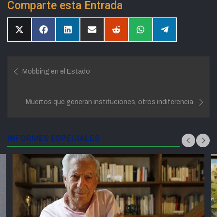
Comparte esta Entrada
Compartir
Compartir
Compartir
Compartir
Compartir
Compartir
Compartir
en
en
en
en
en
en
en
X
Facebook
LinkedIn
Email
Reddit
WhatsApp
Telegram
(Twitter)
Navegación
Mobbing en el Estado
de
entradas
Muertos que generan instituciones, otros indiferencia.
INFORMES ESPECIALES