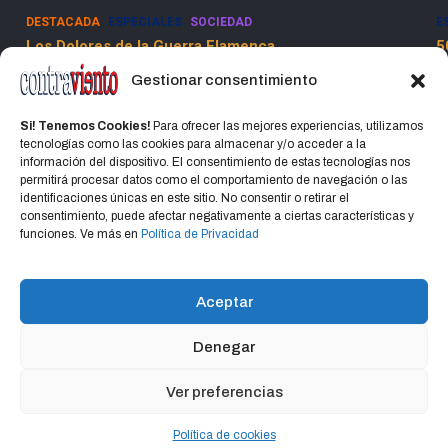
DESTACADA
ESPECIALES
SOCIEDAD
E
Los Dolores de la Guerra Flamenca
5
13 marzo, 2025
Jorge Martinez Jorge
Gestionar consentimiento
Si! Tenemos Cookies!
Para ofrecer las mejores experiencias, utilizamos
tecnologías como las cookies para almacenar y/o acceder a la
información del dispositivo. El consentimiento de estas tecnologías nos
permitirá procesar datos como el comportamiento de navegación o las
identificaciones únicas en este sitio. No consentir o retirar el
consentimiento, puede afectar negativamente a ciertas características y
Home
Política de privacidad
CONTACTO
funciones. Ve más en
Política de Privacidad
Política de cookies (UE)
Aceptar
Denegar
Copyright © 2026
CONTRAVIENTO
Política de privacidad
Portal Hospedado en Hosting Montevideo Más de 15 años de
Ver preferencias
experiencia en alojamiento web en Uruguay y registro de dominios
Política de cookies