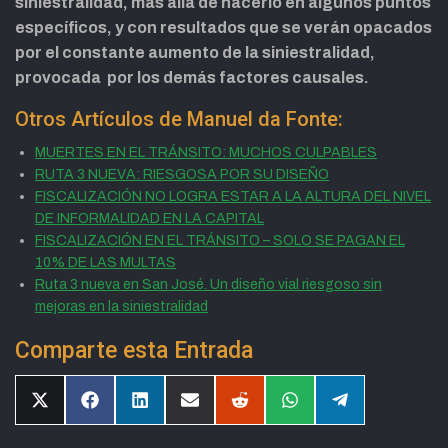
siniestralidad, más allá de hacerlo en algunos puntos
específicos, y con resultados que se verán opacados
por el constante aumento de la siniestralidad,
provocada por los demás factores causales.
Otros Artículos de Manuel da Fonte:
MUERTES EN EL TRÁNSITO: MUCHOS CULPABLES
RUTA 3 NUEVA: RIESGOSA POR SU DISEÑO
FISCALIZACIÓN NO LOGRA ESTAR A LA ALTURA DEL NIVEL
DE INFORMALIDAD EN LA CAPITAL
FISCALIZACIÓN EN EL TRÁNSITO – SOLO SE PAGAN EL
10% DE LAS MULTAS
Ruta 3 nueva en San José. Un diseño vial riesgoso sin
mejoras en la siniestralidad
Comparte esta Entrada
Compartir
Compartir
Compartir
Compartir
Compartir
Compartir
Compartir
en
en
en
en
en
en
en
X
Facebook
LinkedIn
Email
Reddit
WhatsApp
Telegram
(Twitter)