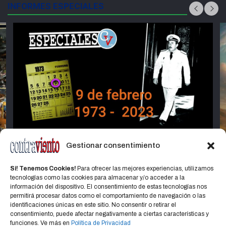
INFORMES ESPECIALES
Gestionar consentimiento
ESPECIALES
E
50 Años del Golpe de Estado
P
Si! Tenemos Cookies!
Para ofrecer las mejores experiencias, utilizamos
P
tecnologías como las cookies para almacenar y/o acceder a la
9 febrero, 2023
Alfredo Bruno
información del dispositivo. El consentimiento de estas tecnologías nos
permitirá procesar datos como el comportamiento de navegación o las
identificaciones únicas en este sitio. No consentir o retirar el
consentimiento, puede afectar negativamente a ciertas características y
funciones. Ve más en
Política de Privacidad