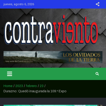
Skip
jueves, agosto 6, 2026
to
content
CONTRAVIENTO
Home
2023
febrero
23
Durazno: Quedó inaugurada la 109.ª Expo