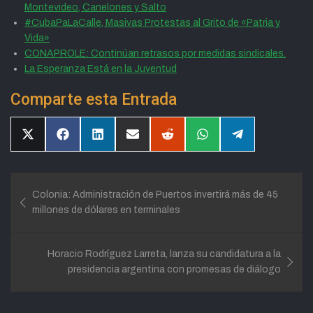
Montevideo, Canelones y Salto
#CubaPaLaCalle, Masivas Protestas al Grito de «Patria y
Vida»
CONAPROLE: Continúan retrasos por medidas sindicales.
La Esperanza Está en la Juventud
Comparte esta Entrada
Compartir
Compartir
Compartir
Compartir
Compartir
Compartir
Compartir
en
en
en
en
en
en
en
X
Facebook
LinkedIn
Email
Reddit
WhatsApp
Telegram
(Twitter)
Navegación
Colonia: Administración de Puertos invertirá más de 45
de
millones de dólares en terminales
entradas
Horacio Rodríguez Larreta, lanza su candidatura a la
presidencia argentina con promesas de diálogo