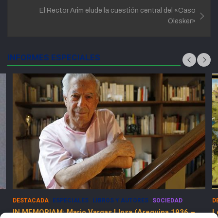
entradas
El Rector Arim elude la cuestión central del «Caso
Olesker»
INFORMES ESPECIALES
DESTACADA
ESPECIALES
LIBROS Y AUTORES
SOCIEDAD
D
IN MEMORIAM: Mario Vargas Llosa (Arequipa 1936 –
L