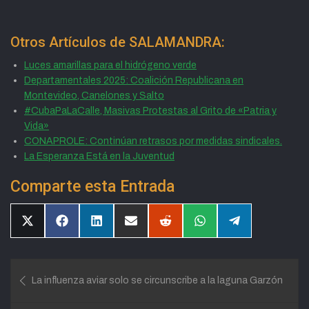
Otros Artículos de SALAMANDRA:
Luces amarillas para el hidrógeno verde
Departamentales 2025: Coalición Republicana en
Montevideo, Canelones y Salto
#CubaPaLaCalle, Masivas Protestas al Grito de «Patria y
Vida»
CONAPROLE: Continúan retrasos por medidas sindicales.
La Esperanza Está en la Juventud
Comparte esta Entrada
Compartir
Compartir
Compartir
Compartir
Compartir
Compartir
Compartir
en
en
en
en
en
en
en
X
Facebook
LinkedIn
Email
Reddit
WhatsApp
Telegram
(Twitter)
Navegación
La influenza aviar solo se circunscribe a la laguna Garzón
de