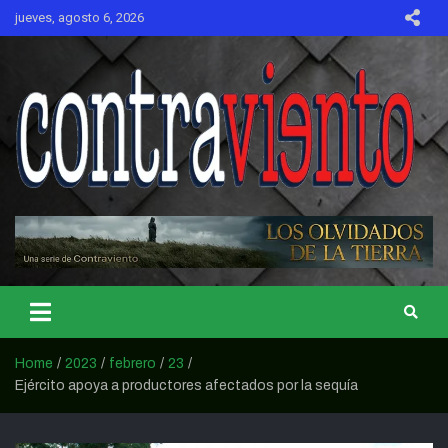
Skip
jueves, agosto 6, 2026
to
content
CONTRAVIENTO
Home
2023
febrero
23
Ejército apoya a productores afectados por la sequía