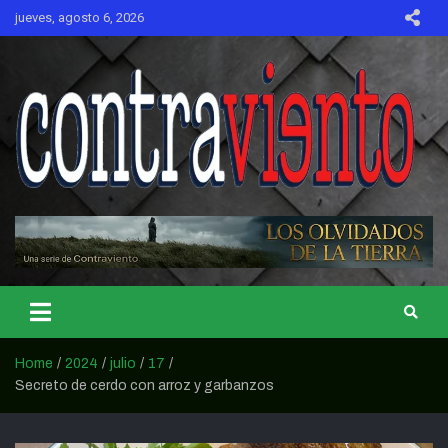
Skip
jueves, agosto 6, 2026
to
content
CONTRAVIENTO
Home
2024
julio
17
Secreto de cerdo con arroz y garbanzos