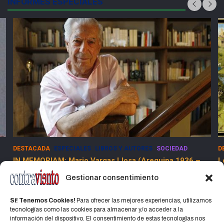
INFORMES ESPECIALES
DESTACADA
ESPECIALES
LIBROS Y AUTORES
SOCIEDAD
D
IN MEMORIAM: Mario Vargas Llosa (Arequipa 1936 –
L
Lima 2025)
Gestionar consentimiento
15 abril, 2025
Jorge Martinez Jorge
Si! Tenemos Cookies!
Para ofrecer las mejores experiencias, utilizamos
tecnologías como las cookies para almacenar y/o acceder a la
información del dispositivo. El consentimiento de estas tecnologías nos