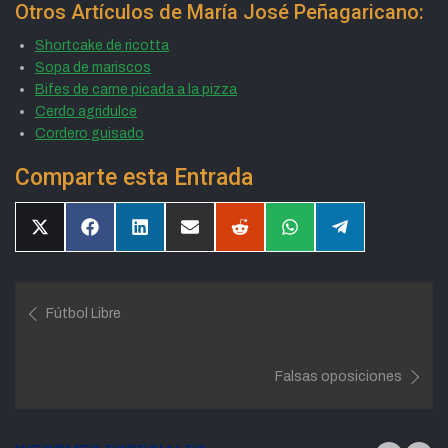
Otros Artículos de María José Peñagaricano:
Shortcake de ricotta
Sopa de mariscos
Bifes de carne picada a la pizza
Cerdo agridulce
Cordero guisado
Comparte esta Entrada
Compartir
Compartir
Compartir
Compartir
Compartir
Compartir
Compartir
en
en
en
en
en
en
en
X
Facebook
LinkedIn
Email
Reddit
WhatsApp
Telegram
(Twitter)
Navegación
Fútbol Libre
de
entradas
Falsas oposiciones