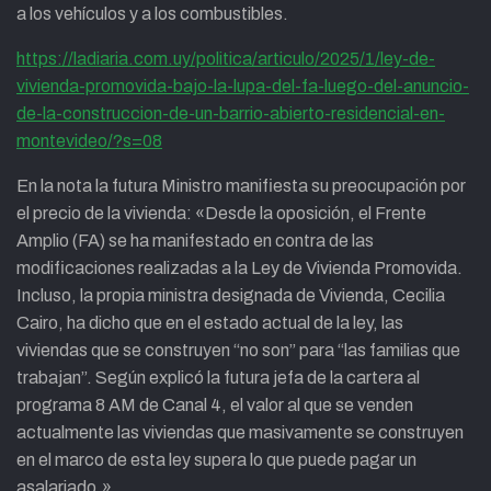
a los vehículos y a los combustibles.
https://ladiaria.com.uy/politica/articulo/2025/1/ley-de-
vivienda-promovida-bajo-la-lupa-del-fa-luego-del-anuncio-
de-la-construccion-de-un-barrio-abierto-residencial-en-
montevideo/?s=08
En la nota la futura Ministro manifiesta su preocupación por
el precio de la vivienda: «Desde la oposición, el Frente
Amplio (FA) se ha manifestado en contra de las
modificaciones realizadas a la Ley de Vivienda Promovida.
Incluso, la propia ministra designada de Vivienda, Cecilia
Cairo, ha dicho que en el estado actual de la ley, las
viviendas que se construyen “no son” para “las familias que
trabajan”. Según explicó la futura jefa de la cartera al
programa 8 AM de Canal 4, el valor al que se venden
actualmente las viviendas que masivamente se construyen
en el marco de esta ley supera lo que puede pagar un
asalariado.»