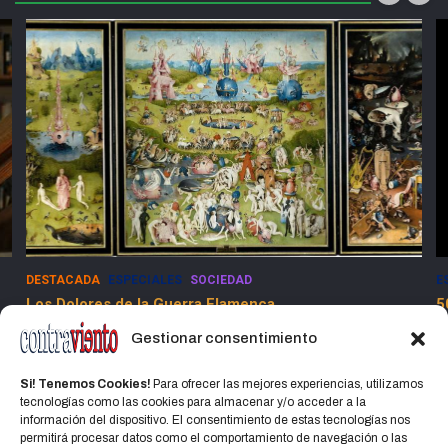
DESTACADA
ESPECIALES
SOCIEDAD
E
Los Dolores de la Guerra Flamenca
5
13 marzo, 2025
Jorge Martinez Jorge
Gestionar consentimiento
Si! Tenemos Cookies!
Para ofrecer las mejores experiencias, utilizamos
tecnologías como las cookies para almacenar y/o acceder a la
información del dispositivo. El consentimiento de estas tecnologías nos
permitirá procesar datos como el comportamiento de navegación o las