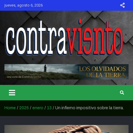
Skip
jueves, agosto 6, 2026
to
content
CONTRAVIENTO
Home
2025
enero
13
Un infierno impositivo sobre la tierra.