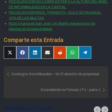
FISCALIZACIÓN NO LOGRA ESTAR A LA ALTURA DEL NIVEL
DE INFORMALIDAD EN LA CAPITAL
FISCALIZACIÓN EN EL TRÁNSITO – SOLO SE PAGAN EL
10% DE LAS MULTAS
Ruta 3 nueva en San José. Un diseño vial riesgoso sin
mejoras en la siniestralidad
Comparte esta Entrada
Compartir
Compartir
Compartir
Compartir
Compartir
Compartir
Compartir
en
en
en
en
en
en
en
X
Facebook
LinkedIn
Email
Reddit
WhatsApp
Telegram
(Twitter)
Navegación
Domingos Socioliberales – VII. El derecho de propiedad.
de
entradas
Entendiendo la Fórmula 1 F1 – parte 1
INFORMES ESPECIALES