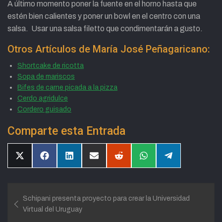
A último momento poner la fuente en el horno hasta que
estén bien calientes y poner un bowl en el centro con una
salsa. Usar una salsa filetto que condimentarán a gusto.
Otros Artículos de María José Peñagaricano:
Shortcake de ricotta
Sopa de mariscos
Bifes de carne picada a la pizza
Cerdo agridulce
Cordero guisado
Comparte esta Entrada
Compartir
Compartir
Compartir
Compartir
Compartir
Compartir
Compartir
en
en
en
en
en
en
en
X
Facebook
LinkedIn
Email
Reddit
WhatsApp
Telegram
(Twitter)
Navegación
Schipani presenta proyecto para crear la Universidad
de
Virtual del Uruguay
entradas