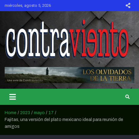
Skip
miércoles, agosto 5, 2026
to
content
CONTRAVIENTO
Home
2023
mayo
17
Fajitas, una versión del plato mexicano ideal para reunión de
amigos