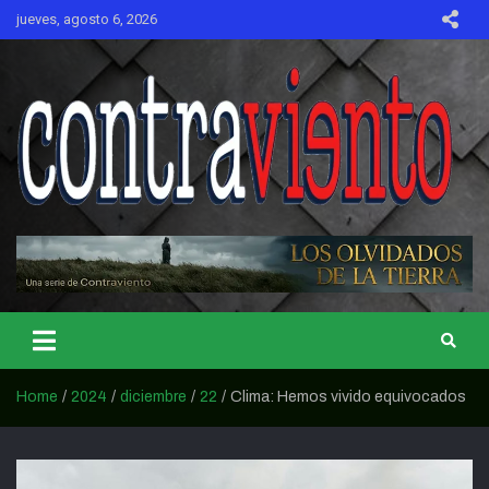
Skip
jueves, agosto 6, 2026
to
content
CONTRAVIENTO
Home
2024
diciembre
22
Clima: Hemos vivido equivocados