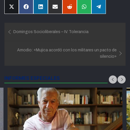
Compartir
Compartir
Compartir
Compartir
Compartir
Compartir
Compartir
en
en
en
en
en
en
en
X
Facebook
LinkedIn
Email
Reddit
WhatsApp
Telegram
(Twitter)
Navegación
Domingos Socioliberales – IV. Tolerancia
de
entradas
Amodio: «Mujica acordó con los militares un pacto de
silencio»
INFORMES ESPECIALES