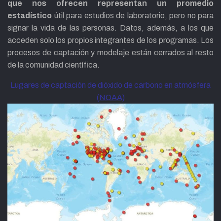
que nos ofrecen representan un promedio
estadístico
útil para estudios de laboratorio, pero no para
signar la vida de las personas. Datos, además, a los que
acceden solo los propios integrantes de los programas. Los
procesos de captación y modelaje están cerrados al resto
de la comunidad científica.
Lugares de captación de dióxido de carbono en atmósfera
(
NOAA
)