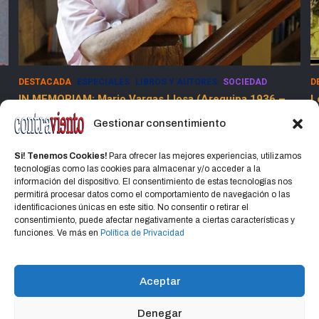
DESTACADA
ESPECIALES
SOCIEDAD
E
Los Dolores de la Guerra Flamenca
5
13 marzo, 2025
Jorge Martinez Jorge
Gestionar consentimiento
Si! Tenemos Cookies!
Para ofrecer las mejores experiencias, utilizamos
tecnologías como las cookies para almacenar y/o acceder a la
información del dispositivo. El consentimiento de estas tecnologías nos
permitirá procesar datos como el comportamiento de navegación o las
identificaciones únicas en este sitio. No consentir o retirar el
consentimiento, puede afectar negativamente a ciertas características y
Home
Política de privacidad
CONTACTO
funciones. Ve más en
Política de Privacidad
Política de cookies (UE)
Aceptar
Denegar