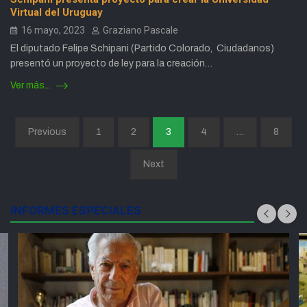
Virtual del Uruguay
16 mayo, 2023
Graziano Pascale
El diputado Felipe Schipani (Partido Colorado, Ciudadanos)
presentó un proyecto de ley para la creación…
Ver más...
Paginación
Previous
1
2
3
4
…
8
de
Next
entradas
INFORMES ESPECIALES