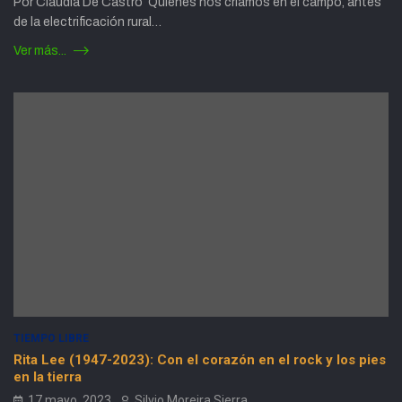
Por Claudia De Castro Quienes nos criamos en el campo, antes
de la electrificación rural…
Ver más...
TIEMPO LIBRE
Rita Lee (1947-2023): Con el corazón en el rock y los pies
en la tierra
17 mayo, 2023
Silvio Moreira Sierra