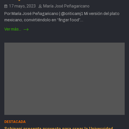
17 mayo, 2023
María José Peñagaricano
Por María José Peñagaricano | @criticamj1 Mi versión del plato
mexicano, convirtiéndolo en “finger food”…
Ver más...
DESTACADA
Schipani presenta proyecto para crear la Universidad