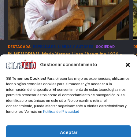
DESTACADA
ESPECIALES
SOCIEDAD
E
Los Dolores de la Guerra Flamenca
5
13 marzo, 2025
Jorge Martinez Jorge
Gestionar consentimiento
Si! Tenemos Cookies!
Para ofrecer las mejores experiencias, utilizamos
tecnologías como las cookies para almacenar y/o acceder a la
información del dispositivo. El consentimiento de estas tecnologías nos
permitirá procesar datos como el comportamiento de navegación o las
identificaciones únicas en este sitio. No consentir o retirar el
consentimiento, puede afectar negativamente a ciertas características y
Home
Política de privacidad
CONTACTO
funciones. Ve más en
Política de Privacidad
Política de cookies (UE)
Aceptar