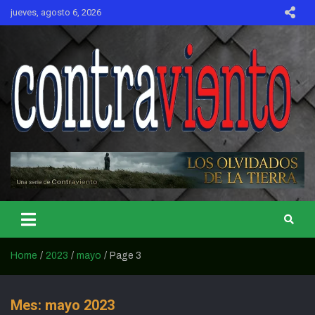
Skip
jueves, agosto 6, 2026
to
content
CONTRAVIENTO
Home
2023
mayo
Page 3
Mes:
mayo 2023